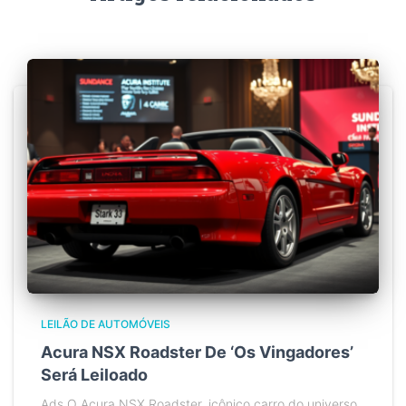
LEILÃO DE AUTOMÓVEIS
Acura NSX Roadster De ‘Os Vingadores’
Será Leiloado
Ads O Acura NSX Roadster, icônico carro do universo