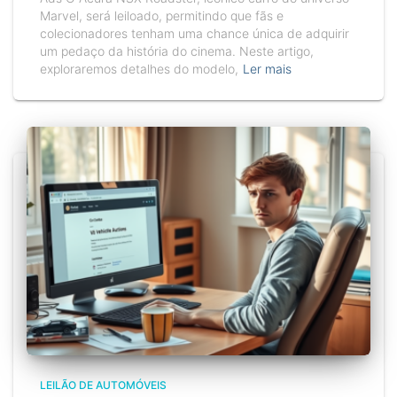
Marvel, será leiloado, permitindo que fãs e
colecionadores tenham uma chance única de adquirir
um pedaço da história do cinema. Neste artigo,
exploraremos detalhes do modelo,
Ler mais
LEILÃO DE AUTOMÓVEIS