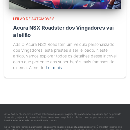
LEILÃO DE AUTOMÓVEIS
Acura NSX Roadster dos Vingadores vai
a leilão
Ads O Acura NSX Roadster, um veículo personalizado
dos Vingadores, está prestes a ser leiloado. Neste
artigo, vamos explorar todos os detalhes desse incrível
carro que pertence aos super-heróis mais famosos do
cinema. Além de
Ler mais
Aviso: Sob nenhuma circunstância solicitamos qualquer pagamento para fornecer qualquer tipo de produto
financeiro, seja cartão de crédito, financiamento ou empréstimo. Se isso ocorrer, por favor, nos avise
imediatamente através do formulário de contato.
Nota: Nos esforçamos para manter todas as informações o mais atualizadas possível. É importante notar que