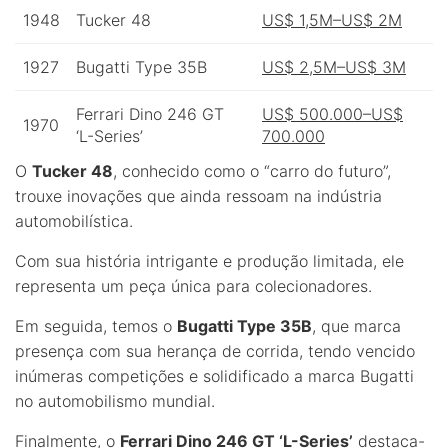
1948
Tucker 48
US$ 1,5M–US$ 2M
1927
Bugatti Type 35B
US$ 2,5M–US$ 3M
Ferrari Dino 246 GT
US$ 500.000–US$
1970
‘L-Series’
700.000
O
Tucker 48
, conhecido como o “carro do futuro”,
trouxe inovações que ainda ressoam na indústria
automobilística.
Com sua história intrigante e produção limitada, ele
representa um peça única para colecionadores.
Em seguida, temos o
Bugatti Type 35B
, que marca
presença com sua herança de corrida, tendo vencido
inúmeras competições e solidificado a marca Bugatti
no automobilismo mundial.
Finalmente, o
Ferrari Dino 246 GT ‘L-Series’
destaca-