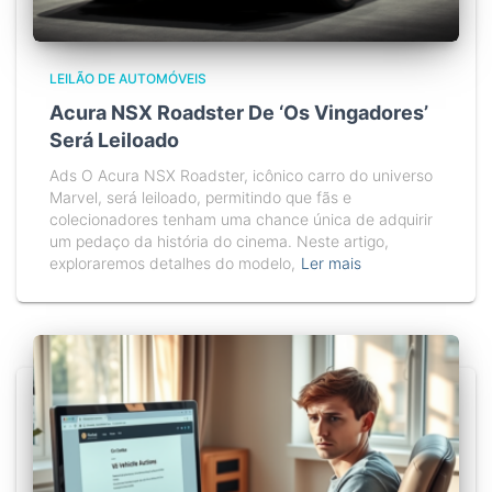
LEILÃO DE AUTOMÓVEIS
Acura NSX Roadster De ‘Os Vingadores’
Será Leiloado
Ads O Acura NSX Roadster, icônico carro do universo
Marvel, será leiloado, permitindo que fãs e
colecionadores tenham uma chance única de adquirir
um pedaço da história do cinema. Neste artigo,
exploraremos detalhes do modelo,
Ler mais