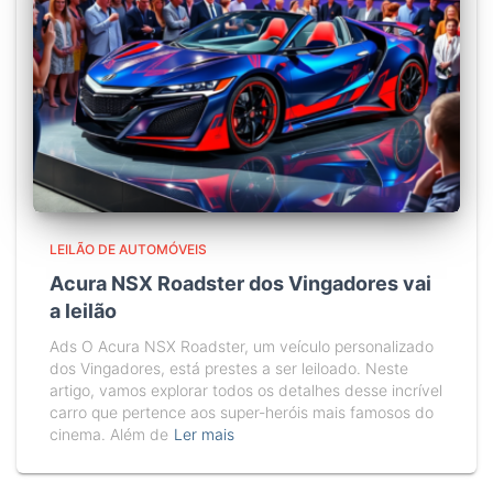
LEILÃO DE AUTOMÓVEIS
Acura NSX Roadster dos Vingadores vai
a leilão
Ads O Acura NSX Roadster, um veículo personalizado
dos Vingadores, está prestes a ser leiloado. Neste
artigo, vamos explorar todos os detalhes desse incrível
carro que pertence aos super-heróis mais famosos do
cinema. Além de
Ler mais