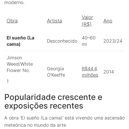
moderno.
Valor
Obra
Artista
Ano
(R$)
El sueño (La
40–60
Desconhecido
2023/24
cama)
mi
Jimson
Weed/White
Georgia
R$44,4
Flower No.
2014
O’Keeffe
milhões
1
Popularidade crescente e
exposições recentes
A obra ‘El sueño (La cama)’ está vivendo uma ascensão
meteórica no mundo da arte.