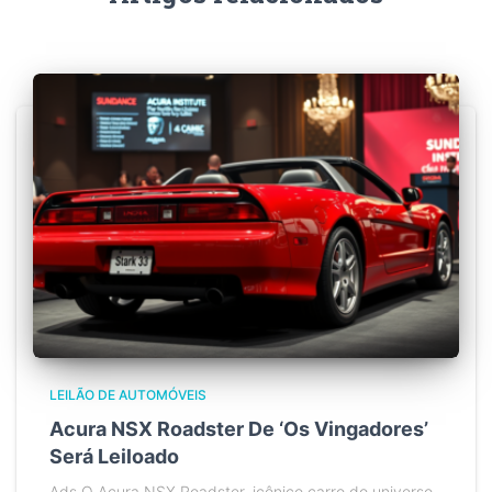
LEILÃO DE AUTOMÓVEIS
Acura NSX Roadster De ‘Os Vingadores’
Será Leiloado
Ads O Acura NSX Roadster, icônico carro do universo