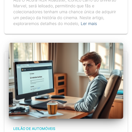
Marvel, será leiloado, permitindo que fãs e
colecionadores tenham uma chance única de adquirir
um pedaço da história do cinema. Neste artigo,
exploraremos detalhes do modelo,
Ler mais
LEILÃO DE AUTOMÓVEIS