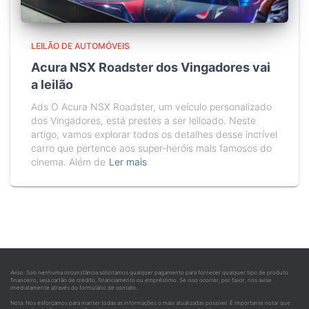
LEILÃO DE AUTOMÓVEIS
Acura NSX Roadster dos Vingadores vai
a leilão
Ads O Acura NSX Roadster, um veículo personalizado
dos Vingadores, está prestes a ser leiloado. Neste
artigo, vamos explorar todos os detalhes desse incrível
carro que pertence aos super-heróis mais famosos do
cinema. Além de
Ler mais
Aviso: Sob nenhuma circunstância solicitamos qualquer pagamento para fornecer qualquer tipo de produto
financeiro, seja cartão de crédito, financiamento ou empréstimo. Se isso ocorrer, por favor, nos avise
imediatamente através do formulário de contato.
Nota: Nos esforçamos para manter todas as informações o mais atualizadas possível. É importante notar que