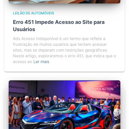
LEILÃO DE AUTOMÓVEIS
Erro 451 Impede Acesso ao Site para
Usuários
Ads Acesso Indisponível é um termo que reflete a
frustração de muitos usuários que tentam acessar
sites, mas se deparam com restrições geográficas.
Neste artigo, exploraremos o erro 451, que indica que o
acesso ao
Ler mais