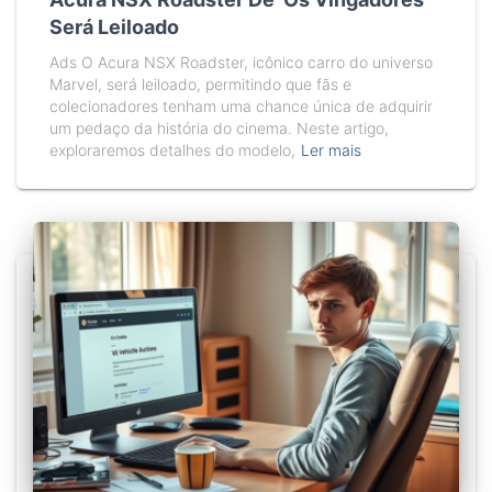
Será Leiloado
Ads O Acura NSX Roadster, icônico carro do universo
Marvel, será leiloado, permitindo que fãs e
colecionadores tenham uma chance única de adquirir
um pedaço da história do cinema. Neste artigo,
exploraremos detalhes do modelo,
Ler mais