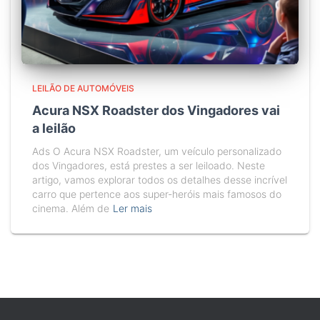
LEILÃO DE AUTOMÓVEIS
Acura NSX Roadster dos Vingadores vai
a leilão
Ads O Acura NSX Roadster, um veículo personalizado
dos Vingadores, está prestes a ser leiloado. Neste
artigo, vamos explorar todos os detalhes desse incrível
carro que pertence aos super-heróis mais famosos do
cinema. Além de
Ler mais