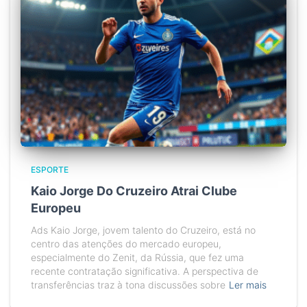
ESPORTE
Kaio Jorge Do Cruzeiro Atrai Clube
Europeu
Ads Kaio Jorge, jovem talento do Cruzeiro, está no
centro das atenções do mercado europeu,
especialmente do Zenit, da Rússia, que fez uma
recente contratação significativa. A perspectiva de
transferências traz à tona discussões sobre
Ler mais