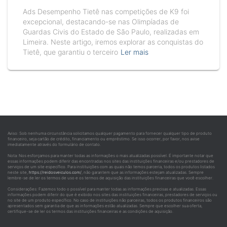
Ads Desempenho Tietê nas competições de K9 foi
excepcional, destacando-se nas Olimpíadas de
Guardas Civis do Estado de São Paulo, realizadas em
Limeira. Neste artigo, iremos explorar as conquistas do
Tietê, que garantiu o terceiro
Ler mais
Aviso: Sob nenhuma circunstância solicitamos qualquer pagamento para fornecer qualquer tipo de produto
financeiro, seja cartão de crédito, financiamento ou empréstimo. Se isso ocorrer, por favor, nos avise
imediatamente através do formulário de contato.
Nota: Nos esforçamos para manter todas as informações o mais atualizadas possível. É importante notar que
essas informações podem diferir das encontradas nos sites das instituições financeiras e/ou prestadores de
serviços de um site específico. Para instituições com as quais não temos parceria, todos os produtos listados
neste site,
https://reidosveiculos.com/
, não garantem que as informações estejam atualizadas. Sempre
lembre-se de ler os termos de uso e os termos de aquisição das instituições financeiras que você escolher.
Considerações: Fazemos todo o possível para manter todas as informações precisas e atualizadas. Essas
informações podem diferir do que é exibido nos sites das instituições financeiras, prestadores de serviços ou
no site de um produto específico. No caso de instituições não parceiras, todos os produtos financeiros são
apresentados sem garantia de que as informações estão atualizadas. Sempre que escolher sua oferta,
certifique-se de ler os termos das instituições financeiras e as condições de aquisição.