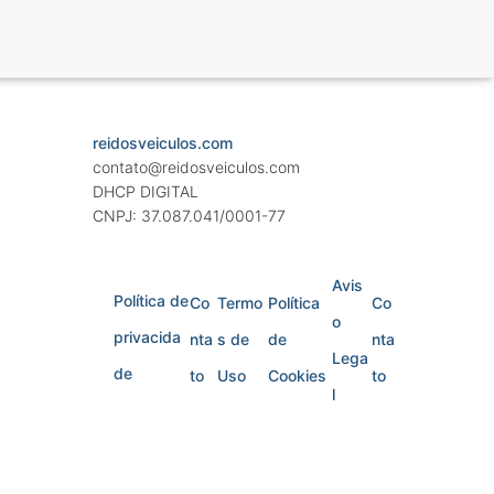
reidosveiculos.com
contato@reidosveiculos.com
DHCP DIGITAL
CNPJ: 37.087.041/0001-77
Avis
Política de
Co
Termo
Política
Co
o
privacida
nta
s de
de
nta
Lega
de
to
Uso
Cookies
to
l