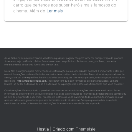
carro que pertence aos super-heróis mais famosos do
cinema. Além de
Ler mais
Aviso: Sob nenhuma circunstância solicitamos qualquer pagamento para fornecer qualquer tipo de produto
financeiro, seja cartão de crédito, financiamento ou empréstimo. Se isso ocorrer, por favor, nos avise
imediatamente através do formulário de contato.
Nota: Nos esforçamos para manter todas as informações o mais atualizadas possível. É importante notar que
essas informações podem diferir das encontradas nos sites das instituições financeiras e/ou prestadores de
serviços de um site específico. Para instituições com as quais não temos parceria, todos os produtos listados
neste site,
https://reidosveiculos.com/
, não garantem que as informações estejam atualizadas. Sempre
lembre-se de ler os termos de uso e os termos de aquisição das instituições financeiras que você escolher.
Considerações: Fazemos todo o possível para manter todas as informações precisas e atualizadas. Essas
informações podem diferir do que é exibido nos sites das instituições financeiras, prestadores de serviços ou
no site de um produto específico. No caso de instituições não parceiras, todos os produtos financeiros são
apresentados sem garantia de que as informações estão atualizadas. Sempre que escolher sua oferta,
certifique-se de ler os termos das instituições financeiras e as condições de aquisição.
Hestia | Criado com
ThemeIsle