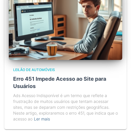
LEILÃO DE AUTOMÓVEIS
Erro 451 Impede Acesso ao Site para
Usuários
Ads Acesso Indisponível é um termo que reflete a
frustração de muitos usuários que tentam acessar
sites, mas se deparam com restrições geográficas.
Neste artigo, exploraremos o erro 451, que indica que o
acesso ao
Ler mais