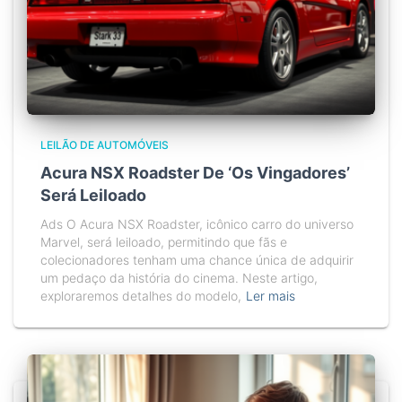
LEILÃO DE AUTOMÓVEIS
Acura NSX Roadster De ‘Os Vingadores’
Será Leiloado
Ads O Acura NSX Roadster, icônico carro do universo
Marvel, será leiloado, permitindo que fãs e
colecionadores tenham uma chance única de adquirir
um pedaço da história do cinema. Neste artigo,
exploraremos detalhes do modelo,
Ler mais