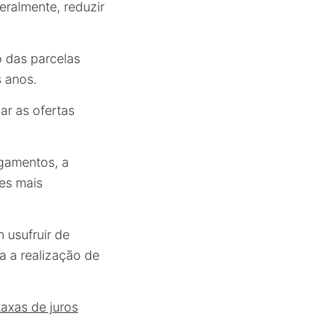
eralmente, reduzir
o das parcelas
 anos.
r as ofertas
agamentos, a
ões mais
usufruir de
a a realização de
taxas de juros