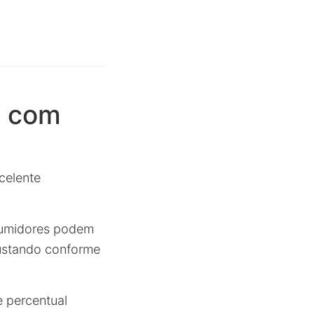
s com
celente
nsumidores podem
justando conforme
 percentual