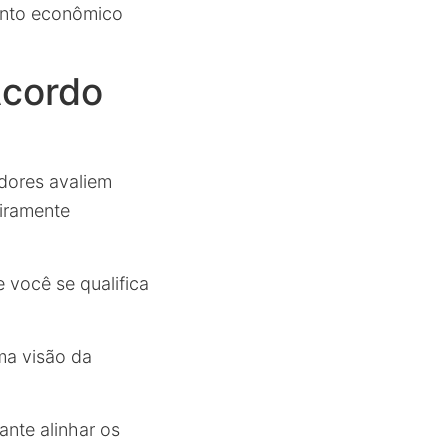
nto econômico
Acordo
adores avaliem
eiramente
 você se qualifica
ma visão da
ante alinhar os