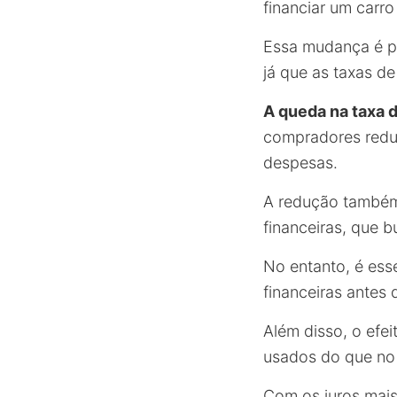
financiar um carr
Essa mudança é pa
já que as taxas d
A queda na taxa d
compradores redu
despesas.
A redução também 
financeiras, que 
No entanto, é ess
financeiras antes 
Além disso, o efe
usados do que no 
Com os juros mais