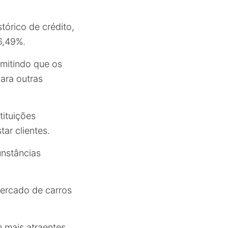
órico de crédito,
6,49%.
mitindo que os
ara outras
tituições
ar clientes.
unstâncias
mercado de carros
 mais atraentes,