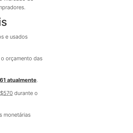
mpradores.
is
os e usados
 o orçamento das
61 atualmente
.
 $570
durante o
as monetárias