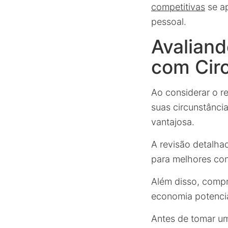
competitivas
se a
pessoal.
Avalian
com Cir
Ao considerar o r
suas circunstância
vantajosa.
A revisão detalh
para melhores co
Além disso, comp
economia potencia
Antes de tomar u