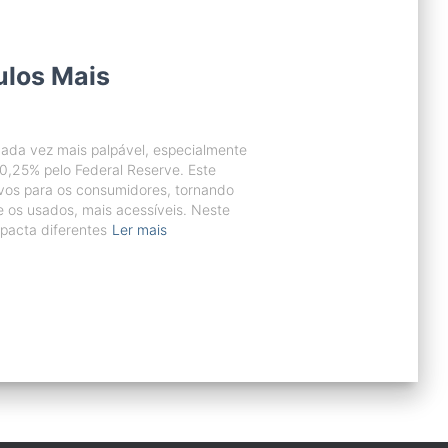
ulos Mais
ada vez mais palpável, especialmente
0,25% pelo Federal Reserve. Este
ivos para os consumidores, tornando
e os usados, mais acessíveis. Neste
pacta diferentes
Ler mais