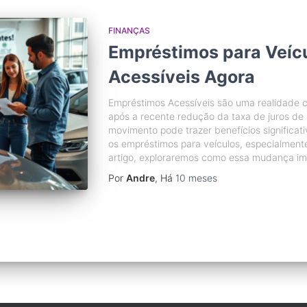
FINANÇAS
Empréstimos para Veíc
Acessíveis Agora
Empréstimos Acessíveis são uma realidade c
após a recente redução da taxa de juros de 
movimento pode trazer benefícios significat
os empréstimos para veículos, especialment
artigo, exploraremos como essa mudança im
Por
Andre
, Há
10 meses