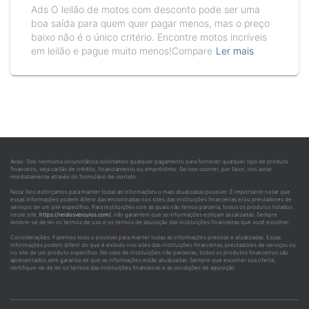
Ads O leilão de motos com desconto pode ser uma
boa saída para quem quer pagar menos, mas o preço
baixo não é o único critério. Encontre motos incríveis
em leilão e pague muito menos!Compare
Ler mais
Aviso: Sob nenhuma circunstância solicitamos qualquer pagamento para fornecer qualquer tipo de produto
financeiro, seja cartão de crédito, financiamento ou empréstimo. Se isso ocorrer, por favor, nos avise
imediatamente através do formulário de contato.
Nota: Nos esforçamos para manter todas as informações o mais atualizadas possível. É importante notar que
essas informações podem diferir das encontradas nos sites das instituições financeiras e/ou prestadores de
serviços de um site específico. Para instituições com as quais não temos parceria, todos os produtos listados
neste site,
https://reidosveiculos.com/
, não garantem que as informações estejam atualizadas. Sempre
lembre-se de ler os termos de uso e os termos de aquisição das instituições financeiras que você escolher.
Considerações: Fazemos todo o possível para manter todas as informações precisas e atualizadas. Essas
informações podem diferir do que é exibido nos sites das instituições financeiras, prestadores de serviços ou
no site de um produto específico. No caso de instituições não parceiras, todos os produtos financeiros são
apresentados sem garantia de que as informações estão atualizadas. Sempre que escolher sua oferta,
certifique-se de ler os termos das instituições financeiras e as condições de aquisição.