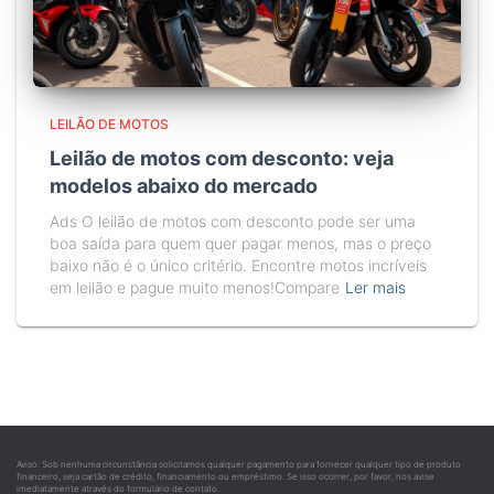
LEILÃO DE MOTOS
Leilão de motos com desconto: veja
modelos abaixo do mercado
Ads O leilão de motos com desconto pode ser uma
boa saída para quem quer pagar menos, mas o preço
baixo não é o único critério. Encontre motos incríveis
em leilão e pague muito menos!Compare
Ler mais
Aviso: Sob nenhuma circunstância solicitamos qualquer pagamento para fornecer qualquer tipo de produto
financeiro, seja cartão de crédito, financiamento ou empréstimo. Se isso ocorrer, por favor, nos avise
imediatamente através do formulário de contato.