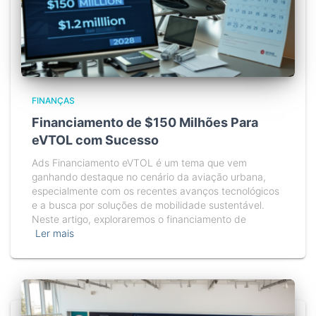
FINANÇAS
Financiamento de $150 Milhões Para
eVTOL com Sucesso
Ads Financiamento eVTOL é um tema que vem
ganhando destaque no cenário da aviação urbana,
especialmente com os recentes avanços tecnológicos
e a busca por soluções de mobilidade sustentável.
Neste artigo, exploraremos o financiamento de
Ler mais