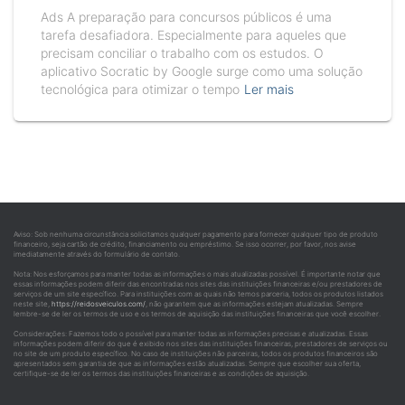
Ads A preparação para concursos públicos é uma
tarefa desafiadora. Especialmente para aqueles que
precisam conciliar o trabalho com os estudos. O
aplicativo Socratic by Google surge como uma solução
tecnológica para otimizar o tempo
Ler mais
Aviso: Sob nenhuma circunstância solicitamos qualquer pagamento para fornecer qualquer tipo de produto
financeiro, seja cartão de crédito, financiamento ou empréstimo. Se isso ocorrer, por favor, nos avise
imediatamente através do formulário de contato.
Nota: Nos esforçamos para manter todas as informações o mais atualizadas possível. É importante notar que
essas informações podem diferir das encontradas nos sites das instituições financeiras e/ou prestadores de
serviços de um site específico. Para instituições com as quais não temos parceria, todos os produtos listados
neste site,
https://reidosveiculos.com/
, não garantem que as informações estejam atualizadas. Sempre
lembre-se de ler os termos de uso e os termos de aquisição das instituições financeiras que você escolher.
Considerações: Fazemos todo o possível para manter todas as informações precisas e atualizadas. Essas
informações podem diferir do que é exibido nos sites das instituições financeiras, prestadores de serviços ou
no site de um produto específico. No caso de instituições não parceiras, todos os produtos financeiros são
apresentados sem garantia de que as informações estão atualizadas. Sempre que escolher sua oferta,
certifique-se de ler os termos das instituições financeiras e as condições de aquisição.