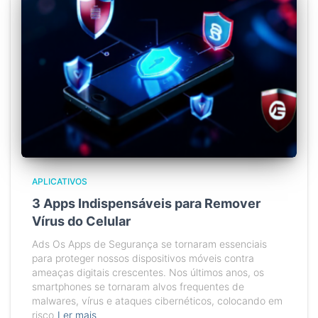
APLICATIVOS
3 Apps Indispensáveis para Remover
Vírus do Celular
Ads Os Apps de Segurança se tornaram essenciais
para proteger nossos dispositivos móveis contra
ameaças digitais crescentes. Nos últimos anos, os
smartphones se tornaram alvos frequentes de
malwares, vírus e ataques cibernéticos, colocando em
risco
Ler mais