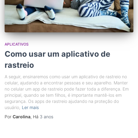
APLICATIVOS
Como usar um aplicativo de
rastreio
A seguir, ensinaremos como usar um aplicativo de rastreio no
celular, ajudando a encontrar pessoas e seu aparelho. Manter
no celular um app de rastreio pode fazer toda a diferença. Em
principal, quando se tem filhos, é importante mantê-los em
segurança. Os apps de rastreio ajudando na proteção do
usuário,
Ler mais
Por
Carolina
, Há
3 anos