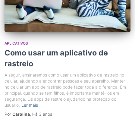
APLICATIVOS
Como usar um aplicativo de
rastreio
A seguir, ensinaremos como usar um aplicativo de rastreio no
celular, ajudando a encontrar pessoas e seu aparelho. Manter
no celular um app de rastreio pode fazer toda a diferença. Em
principal, quando se tem filhos, é importante mantê-los em
segurança. Os apps de rastreio ajudando na proteção do
usuário,
Ler mais
Por
Carolina
, Há
3 anos