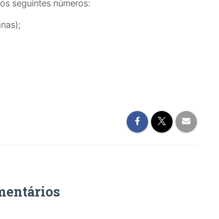
los seguintes números:
nas);
mentários