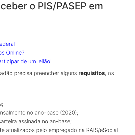
eceber o PIS/PASEP em
ederal
s Online?
ticipar de um leilão!
dadão precisa preencher alguns
requisitos
, os
s;
mensalmente no ano-base (2020);
arteira assinada no an-base;
te atualizados pelo empregado na RAIS/eSocial