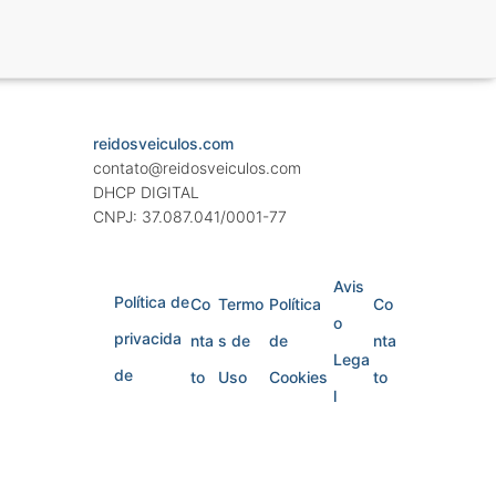
reidosveiculos.com
contato@reidosveiculos.com
DHCP DIGITAL
CNPJ: 37.087.041/0001-77
Avis
Política de
Co
Termo
Política
Co
o
privacida
nta
s de
de
nta
Lega
de
to
Uso
Cookies
to
l