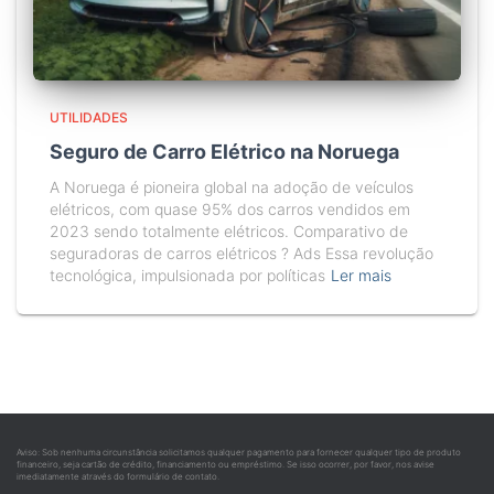
UTILIDADES
Seguro de Carro Elétrico na Noruega
A Noruega é pioneira global na adoção de veículos
elétricos, com quase 95% dos carros vendidos em
2023 sendo totalmente elétricos. Comparativo de
seguradoras de carros elétricos ? Ads Essa revolução
tecnológica, impulsionada por políticas
Ler mais
Aviso: Sob nenhuma circunstância solicitamos qualquer pagamento para fornecer qualquer tipo de produto
financeiro, seja cartão de crédito, financiamento ou empréstimo. Se isso ocorrer, por favor, nos avise
imediatamente através do formulário de contato.