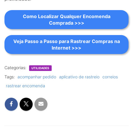
Como Localizar Qualquer Encomenda
Comprada >>>
Veja Passo a Passo para Rastrear Compras na
Internet >>>
Categorias:
UTILIDADES
Tags:
acompanhar pedido
aplicativo de rastreio
correios
rastrear encomenda