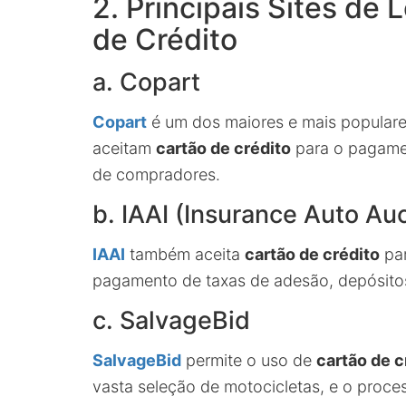
2. Principais Sites de
de Crédito
a. Copart
Copart
é um dos maiores e mais populares
aceitam
cartão de crédito
para o pagamen
de compradores.
b. IAAI (Insurance Auto Au
IAAI
também aceita
cartão de crédito
par
pagamento de taxas de adesão, depósitos 
c. SalvageBid
SalvageBid
permite o uso de
cartão de c
vasta seleção de motocicletas, e o proc