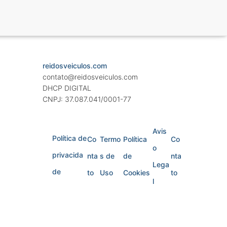
reidosveiculos.com
contato@reidosveiculos.com
DHCP DIGITAL
CNPJ: 37.087.041/0001-77
Avis
Política de
Co
Termo
Política
Co
o
privacida
nta
s de
de
nta
Lega
de
to
Uso
Cookies
to
l