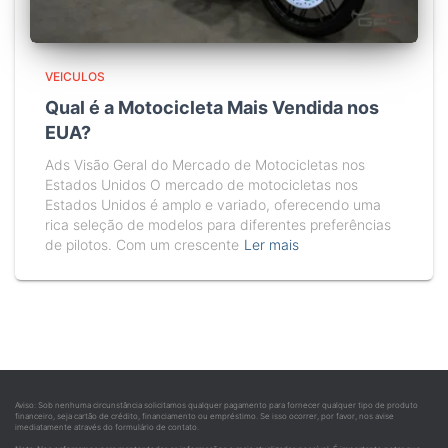
VEICULOS
Qual é a Motocicleta Mais Vendida nos
EUA?
Ads Visão Geral do Mercado de Motocicletas nos
Estados Unidos O mercado de motocicletas nos
Estados Unidos é amplo e variado, oferecendo uma
rica seleção de modelos para diferentes preferências
de pilotos. Com um crescente
Ler mais
Aviso: Sob nenhuma circunstância solicitamos qualquer pagamento para fornecer qualquer tipo de produto
financeiro, seja cartão de crédito, financiamento ou empréstimo. Se isso ocorrer, por favor, nos avise
imediatamente através do formulário de contato.