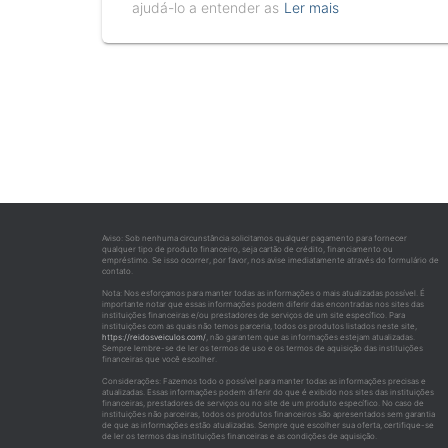
ajudá-lo a entender as
Ler mais
Aviso: Sob nenhuma circunstância solicitamos qualquer pagamento para fornecer
qualquer tipo de produto financeiro, seja cartão de crédito, financiamento ou
empréstimo. Se isso ocorrer, por favor, nos avise imediatamente através do formulário de
contato.
Nota: Nos esforçamos para manter todas as informações o mais atualizadas possível. É
importante notar que essas informações podem diferir das encontradas nos sites das
instituições financeiras e/ou prestadores de serviços de um site específico. Para
instituições com as quais não temos parceria, todos os produtos listados neste site,
https://reidosveiculos.com/
, não garantem que as informações estejam atualizadas.
Sempre lembre-se de ler os termos de uso e os termos de aquisição das instituições
financeiras que você escolher.
Considerações: Fazemos todo o possível para manter todas as informações precisas e
atualizadas. Essas informações podem diferir do que é exibido nos sites das instituições
financeiras, prestadores de serviços ou no site de um produto específico. No caso de
instituições não parceiras, todos os produtos financeiros são apresentados sem garantia
de que as informações estão atualizadas. Sempre que escolher sua oferta, certifique-se
de ler os termos das instituições financeiras e as condições de aquisição.