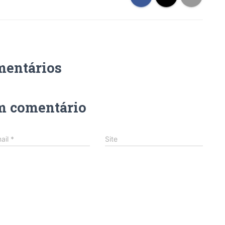
mentários
m comentário
ail
*
Site