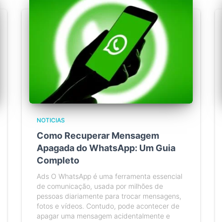
NOTICIAS
Como Recuperar Mensagem
Apagada do WhatsApp: Um Guia
Completo
Ads O WhatsApp é uma ferramenta essencial
de comunicação, usada por milhões de
pessoas diariamente para trocar mensagens,
fotos e vídeos. Contudo, pode acontecer de
apagar uma mensagem acidentalmente e