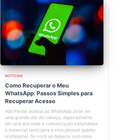
NOTICIAS
Como Recuperar o Meu
WhatsApp: Passos Simples para
Recuperar Acesso
Ads Perder acesso ao WhatsApp pode ser
uma grande dor de cabeça, especialmente
em uma era onde a comunicação instantânea
é essencial tanto para a vida pessoal quanto
profissional. Se você se deparou com essa