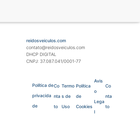
reidosveiculos.com
contato@reidosveiculos.com
DHCP DIGITAL
CNPJ: 37.087.041/0001-77
Avis
Política de
Co
Termo
Política
Co
o
privacida
nta
s de
de
nta
Lega
de
to
Uso
Cookies
to
l