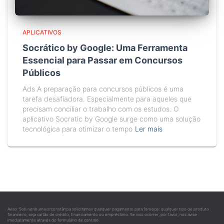
APLICATIVOS
Socrático by Google: Uma Ferramenta
Essencial para Passar em Concursos
Públicos
Ads A preparação para concursos públicos é uma
tarefa desafiadora. Especialmente para aqueles que
precisam conciliar o trabalho com os estudos. O
aplicativo Socratic by Google surge como uma solução
tecnológica para otimizar o tempo
Ler mais
Aviso: Sob nenhuma circunstância solicitamos qualquer pagamento para fornecer qualquer tipo de produto
financeiro, seja cartão de crédito, financiamento ou empréstimo. Se isso ocorrer, por favor, nos avise
imediatamente através do formulário de contato.