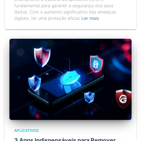
fundamental para garantir a segurança dos seus
dados. Com o aumento significativo das ameaças
digitais, ter uma proteção eficaz
Ler mais
APLICATIVOS
3 Apps Indispensáveis para Remover