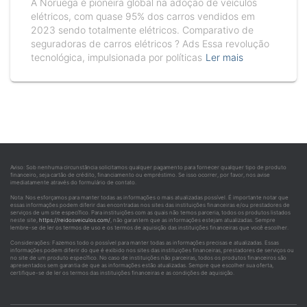
A Noruega é pioneira global na adoção de veículos
elétricos, com quase 95% dos carros vendidos em
2023 sendo totalmente elétricos. Comparativo de
seguradoras de carros elétricos ? Ads Essa revolução
tecnológica, impulsionada por políticas
Ler mais
Aviso: Sob nenhuma circunstância solicitamos qualquer pagamento para fornecer qualquer tipo de produto
financeiro, seja cartão de crédito, financiamento ou empréstimo. Se isso ocorrer, por favor, nos avise
imediatamente através do formulário de contato.
Nota: Nos esforçamos para manter todas as informações o mais atualizadas possível. É importante notar que
essas informações podem diferir das encontradas nos sites das instituições financeiras e/ou prestadores de
serviços de um site específico. Para instituições com as quais não temos parceria, todos os produtos listados
neste site,
https://reidosveiculos.com/
, não garantem que as informações estejam atualizadas. Sempre
lembre-se de ler os termos de uso e os termos de aquisição das instituições financeiras que você escolher.
Considerações: Fazemos todo o possível para manter todas as informações precisas e atualizadas. Essas
informações podem diferir do que é exibido nos sites das instituições financeiras, prestadores de serviços ou
no site de um produto específico. No caso de instituições não parceiras, todos os produtos financeiros são
apresentados sem garantia de que as informações estão atualizadas. Sempre que escolher sua oferta,
certifique-se de ler os termos das instituições financeiras e as condições de aquisição.