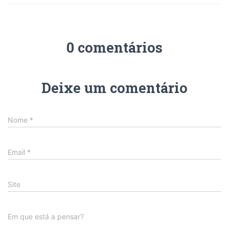
0 comentários
Deixe um comentário
Nome
*
Email
*
Site
Em que está a pensar?