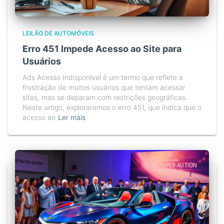
LEILÃO DE AUTOMÓVEIS
Erro 451 Impede Acesso ao Site para
Usuários
Ads Acesso Indisponível é um termo que reflete a
frustração de muitos usuários que tentam acessar
sites, mas se deparam com restrições geográficas.
Neste artigo, exploraremos o erro 451, que indica que o
acesso ao
Ler mais