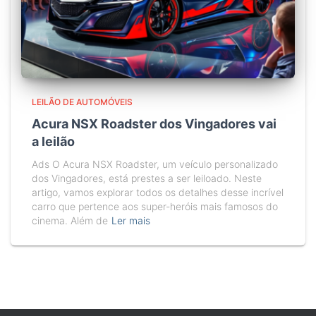
LEILÃO DE AUTOMÓVEIS
Acura NSX Roadster dos Vingadores vai
a leilão
Ads O Acura NSX Roadster, um veículo personalizado
dos Vingadores, está prestes a ser leiloado. Neste
artigo, vamos explorar todos os detalhes desse incrível
carro que pertence aos super-heróis mais famosos do
cinema. Além de
Ler mais