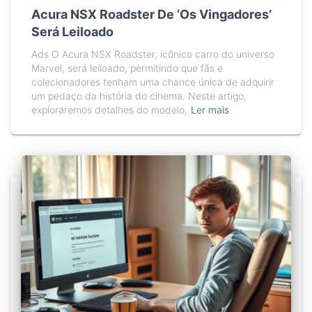
Acura NSX Roadster De ‘Os Vingadores’
Será Leiloado
Ads O Acura NSX Roadster, icônico carro do universo
Marvel, será leiloado, permitindo que fãs e
colecionadores tenham uma chance única de adquirir
um pedaço da história do cinema. Neste artigo,
exploraremos detalhes do modelo,
Ler mais