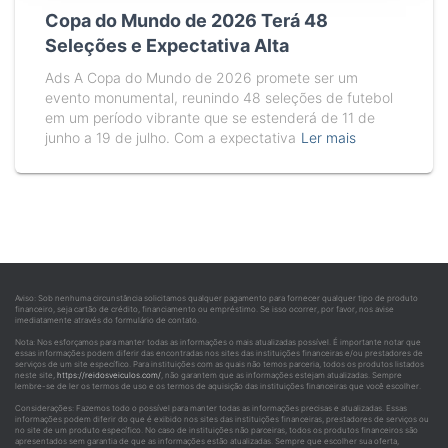
Copa do Mundo de 2026 Terá 48
Seleções e Expectativa Alta
Ads A Copa do Mundo de 2026 promete ser um
evento monumental, reunindo 48 seleções de futebol
em um período vibrante que se estenderá de 11 de
junho a 19 de julho. Com a expectativa
Ler mais
Aviso: Sob nenhuma circunstância solicitamos qualquer pagamento para fornecer qualquer tipo de produto
financeiro, seja cartão de crédito, financiamento ou empréstimo. Se isso ocorrer, por favor, nos avise
imediatamente através do formulário de contato.
Nota: Nos esforçamos para manter todas as informações o mais atualizadas possível. É importante notar que
essas informações podem diferir das encontradas nos sites das instituições financeiras e/ou prestadores de
serviços de um site específico. Para instituições com as quais não temos parceria, todos os produtos listados
neste site,
https://reidosveiculos.com/
, não garantem que as informações estejam atualizadas. Sempre
lembre-se de ler os termos de uso e os termos de aquisição das instituições financeiras que você escolher.
Considerações: Fazemos todo o possível para manter todas as informações precisas e atualizadas. Essas
informações podem diferir do que é exibido nos sites das instituições financeiras, prestadores de serviços ou
no site de um produto específico. No caso de instituições não parceiras, todos os produtos financeiros são
apresentados sem garantia de que as informações estão atualizadas. Sempre que escolher sua oferta,