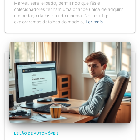
Marvel, será leiloado, permitindo que fãs e
colecionadores tenham uma chance única de adquirir
um pedaço da história do cinema. Neste artigo,
exploraremos detalhes do modelo,
Ler mais
LEILÃO DE AUTOMÓVEIS