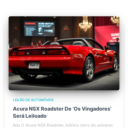
LEILÃO DE AUTOMÓVEIS
Acura NSX Roadster De ‘Os Vingadores’
Será Leiloado
Ads O Acura NSX Roadster, icônico carro do universo