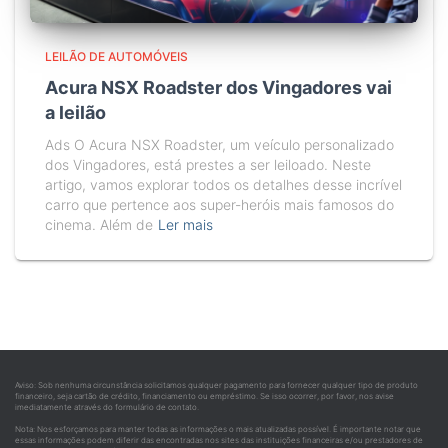
LEILÃO DE AUTOMÓVEIS
Acura NSX Roadster dos Vingadores vai
a leilão
Ads O Acura NSX Roadster, um veículo personalizado
dos Vingadores, está prestes a ser leiloado. Neste
artigo, vamos explorar todos os detalhes desse incrível
carro que pertence aos super-heróis mais famosos do
cinema. Além de
Ler mais
Aviso: Sob nenhuma circunstância solicitamos qualquer pagamento para fornecer qualquer tipo de produto
financeiro, seja cartão de crédito, financiamento ou empréstimo. Se isso ocorrer, por favor, nos avise
imediatamente através do formulário de contato.
Nota: Nos esforçamos para manter todas as informações o mais atualizadas possível. É importante notar que
essas informações podem diferir das encontradas nos sites das instituições financeiras e/ou prestadores de