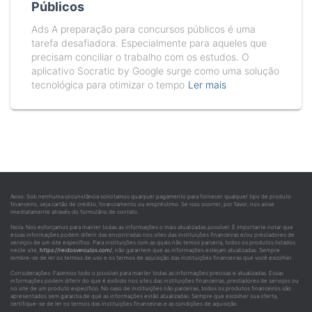
Públicos
Ads A preparação para concursos públicos é uma
tarefa desafiadora. Especialmente para aqueles que
precisam conciliar o trabalho com os estudos. O
aplicativo Socratic by Google surge como uma solução
tecnológica para otimizar o tempo
Ler mais
Aviso: Sob nenhuma circunstância solicitamos qualquer pagamento para fornecer qualquer tipo de produto
financeiro, seja cartão de crédito, financiamento ou empréstimo. Se isso ocorrer, por favor, nos avise
imediatamente através do formulário de contato.
Nota: Nos esforçamos para manter todas as informações o mais atualizadas possível. É importante notar que
essas informações podem diferir das encontradas nos sites das instituições financeiras e/ou prestadores de
serviços de um site específico. Para instituições com as quais não temos parceria, todos os produtos listados
neste site,
https://reidosveiculos.com/
, não garantem que as informações estejam atualizadas. Sempre
lembre-se de ler os termos de uso e os termos de aquisição das instituições financeiras que você escolher.
Considerações: Fazemos todo o possível para manter todas as informações precisas e atualizadas. Essas
informações podem diferir do que é exibido nos sites das instituições financeiras, prestadores de serviços ou
no site de um produto específico. No caso de instituições não parceiras, todos os produtos financeiros são
apresentados sem garantia de que as informações estão atualizadas. Sempre que escolher sua oferta,
certifique-se de ler os termos das instituições financeiras e as condições de aquisição.