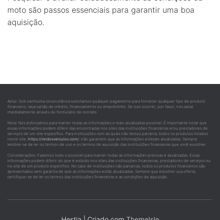
moto são passos essenciais para garantir uma boa
aquisição.
Aviso: Sob nenhuma circunstância solicitamos qualquer pagamento para fornecer qualquer tipo de produto
financeiro, seja cartão de crédito, financiamento ou empréstimo. Se isso ocorrer, por favor, nos avise
imediatamente através do formulário de contato.
Nota: Nos esforçamos para manter todas as informações o mais atualizadas possível. É importante notar que
essas informações podem diferir das encontradas nos sites das instituições financeiras e/ou prestadores de
serviços de um site específico. Para instituições com as quais não temos parceria, todos os produtos listados
neste site,
https://reidosveiculos.com/
, não garantem que as informações estejam atualizadas. Sempre
lembre-se de ler os termos de uso e os termos de aquisição das instituições financeiras que você escolher.
Considerações: Fazemos todo o possível para manter todas as informações precisas e atualizadas. Essas
informações podem diferir do que é exibido nos sites das instituições financeiras, prestadores de serviços ou
no site de um produto específico. No caso de instituições não parceiras, todos os produtos financeiros são
apresentados sem garantia de que as informações estão atualizadas. Sempre que escolher sua oferta,
certifique-se de ler os termos das instituições financeiras e as condições de aquisição.
Hestia | Criado com
ThemeIsle