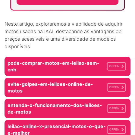
Neste artigo, exploraremos a viabilidade de adquirir
motos usadas na IAAI, destacando as vantagens de
preços acessíveis e uma diversidade de modelos
disponíveis.
pode-comprar-motos-em-leilao-sem-
OFFEN
cnh
evite-golpes-em-leiloes-online-de-
OFFEN
motos
entenda-o-funcionamento-dos-leiloes-
OFFEN
de-motos
leilao-online-x-presencial-motos-o-que-
OFFEN
e-melhor