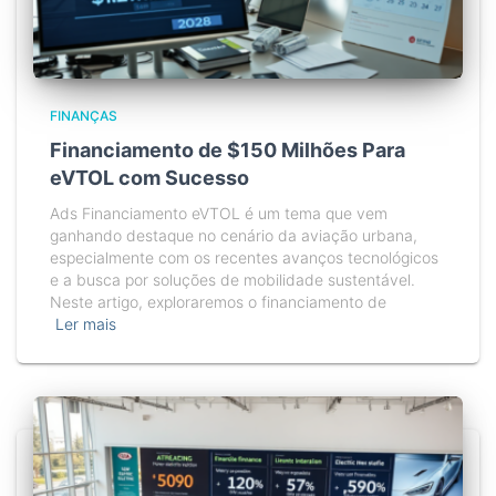
FINANÇAS
Financiamento de $150 Milhões Para
eVTOL com Sucesso
Ads Financiamento eVTOL é um tema que vem
ganhando destaque no cenário da aviação urbana,
especialmente com os recentes avanços tecnológicos
e a busca por soluções de mobilidade sustentável.
Neste artigo, exploraremos o financiamento de
Ler mais