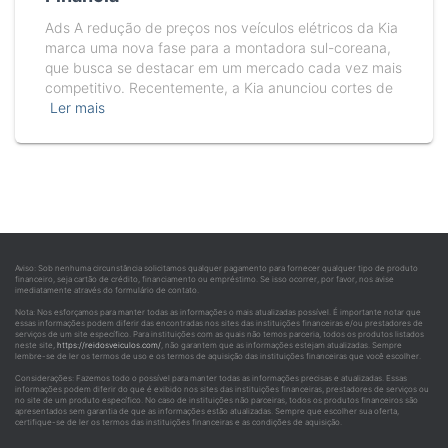
Ads A redução de preços nos veículos elétricos da Kia
marca uma nova fase para a montadora sul-coreana,
que busca se destacar em um mercado cada vez mais
competitivo. Recentemente, a Kia anunciou cortes de
Ler mais
Aviso: Sob nenhuma circunstância solicitamos qualquer pagamento para fornecer qualquer tipo de produto
financeiro, seja cartão de crédito, financiamento ou empréstimo. Se isso ocorrer, por favor, nos avise
imediatamente através do formulário de contato.
Nota: Nos esforçamos para manter todas as informações o mais atualizadas possível. É importante notar que
essas informações podem diferir das encontradas nos sites das instituições financeiras e/ou prestadores de
serviços de um site específico. Para instituições com as quais não temos parceria, todos os produtos listados
neste site,
https://reidosveiculos.com/
, não garantem que as informações estejam atualizadas. Sempre
lembre-se de ler os termos de uso e os termos de aquisição das instituições financeiras que você escolher.
Considerações: Fazemos todo o possível para manter todas as informações precisas e atualizadas. Essas
informações podem diferir do que é exibido nos sites das instituições financeiras, prestadores de serviços ou
no site de um produto específico. No caso de instituições não parceiras, todos os produtos financeiros são
apresentados sem garantia de que as informações estão atualizadas. Sempre que escolher sua oferta,
certifique-se de ler os termos das instituições financeiras e as condições de aquisição.