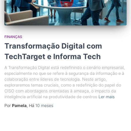
FINANÇAS
Transformação Digital com
TechTarget e Informa Tech
A Transformação Digital está redefinindo o cenário empresarial,
especialmente no que se refere à segurança da informação e à
colaboração entre líderes de tecnologia. Neste artigo,
exploraremos temas cruciais, como a redefinição do papel do
CISO com abordagens orientadas à ameaça, o impacto da
inteligência artificial na produtividade de centros
Ler mais
Por
Pamela
, Há
10 meses