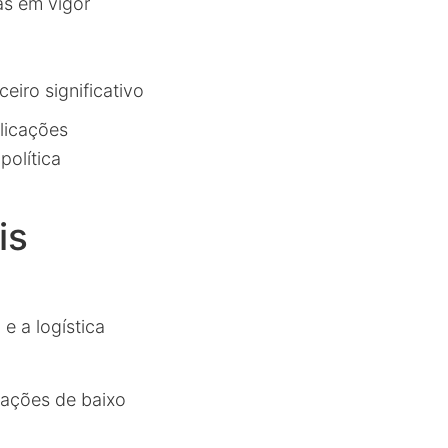
as em vigor
eiro significativo
licações
política
is
e a logística
ações de baixo