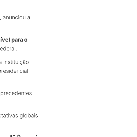
l, anunciou a
rível para o
ederal.
instituição
presidencial
 precedentes
tativas globais