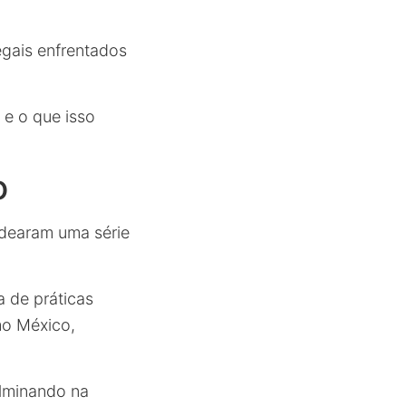
egais enfrentados
 e o que isso
o
dearam uma série
a de práticas
mo México,
ulminando na