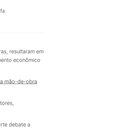
ifa
ras, resultaram em
imento econômico
da mão-de-obra
tores,
orte debate a