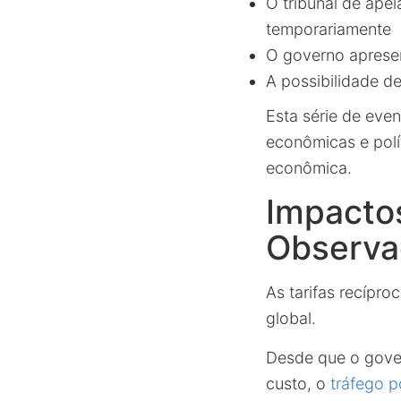
O tribunal de ape
temporariamente
O governo aprese
A possibilidade de
Esta série de eve
econômicas e polít
econômica.
Impacto
Observa
As tarifas recípro
global.
Desde que o gove
custo, o
tráfego p