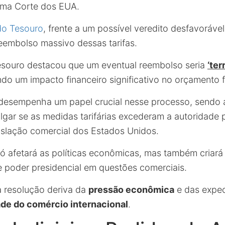
ema Corte dos EUA.
do Tesouro
, frente a um possível veredito desfavoráve
reembolso massivo dessas tarifas.
esouro destacou que um eventual reembolso seria
‘ter
ndo um impacto financeiro significativo no orçamento f
esempenha um papel crucial nesse processo, sendo a 
lgar se as medidas tarifárias excederam a autoridade 
gislação comercial dos Estados Unidos.
ó afetará as políticas econômicas, mas também criará
de poder presidencial em questões comerciais.
 resolução deriva da
pressão econômica
e das expec
ade do comércio internacional
.