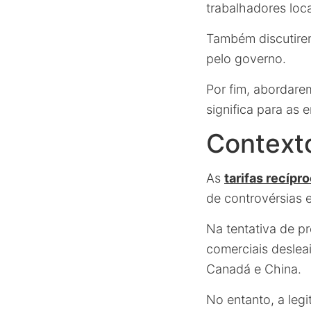
trabalhadores loca
Também discutirem
pelo governo.
Por fim, abordare
significa para as
Context
As
tarifas recípr
de controvérsias e
Na tentativa de p
comerciais deslea
Canadá e China.
No entanto, a leg