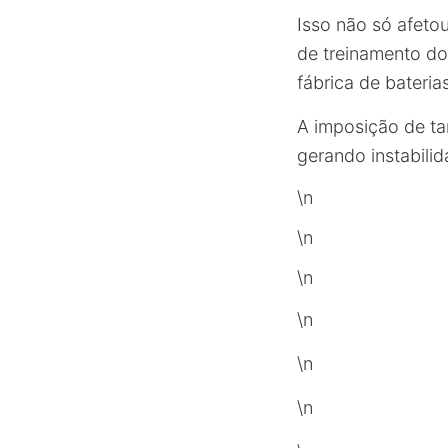
Isso não só afet
de treinamento do
fábrica de bateria
A imposição de ta
gerando instabili
\n
\n
\n
\n
\n
\n