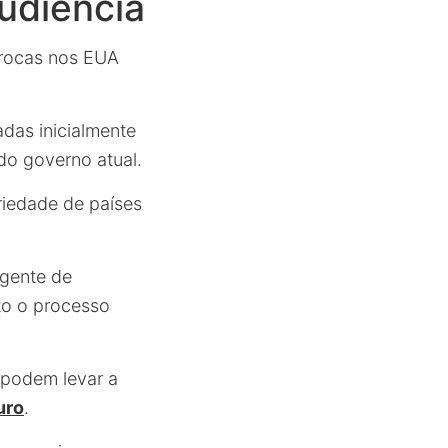
udiência
íprocas nos EUA
das inicialmente
do governo atual.
riedade de países
rgente de
to o processo
 podem levar a
uro
.