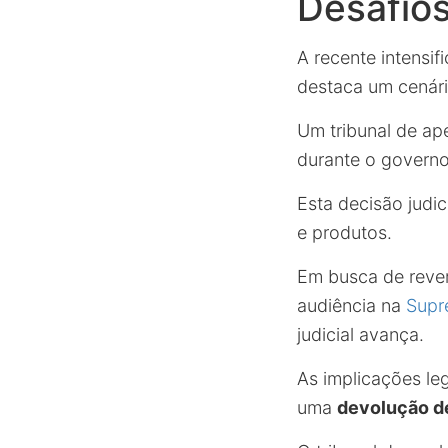
Desafios
A recente intensif
destaca um cenári
Um tribunal de ap
durante o governo
Esta decisão judi
e produtos.
Em busca de rever
audiência na
Supr
judicial avança.
As implicações le
uma
devolução de