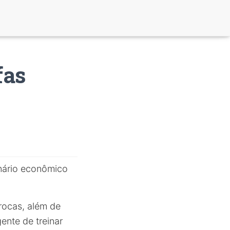
fas
nário econômico
procas, além de
nte de treinar