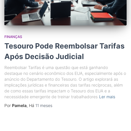
FINANÇAS
Tesouro Pode Reembolsar Tarifas
Após Decisão Judicial
Reembolsar Tarifas é uma questão que está ganhando
destaque no cenário econômico dos EUA, especialmente após o
anúncio do Departamento do Tesouro. O artigo explorará as
implicações jurídicas e financeiras das tarifas recíprocas, além
de como essas tarifas impactam o Tesouro dos EUA e a
necessidade emergente de treinar trabalhadores
Ler mais
Por
Pamela
, Há
11 meses