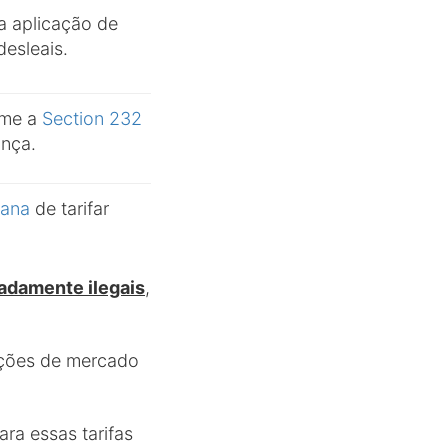
na aplicação de
desleais.
rme a
Section 232
ança.
cana
de tarifar
adamente ilegais
,
upções de mercado
ra essas tarifas