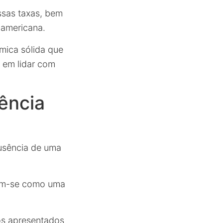
ssas taxas, bem
 americana.
mica sólida que
l em lidar com
rência
usência de uma
cam-se como uma
os apresentados