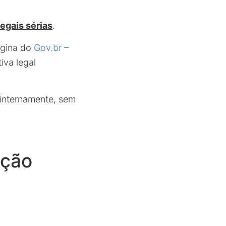
egais sérias
.
ágina do
Gov.br –
iva legal
o internamente, sem
ação