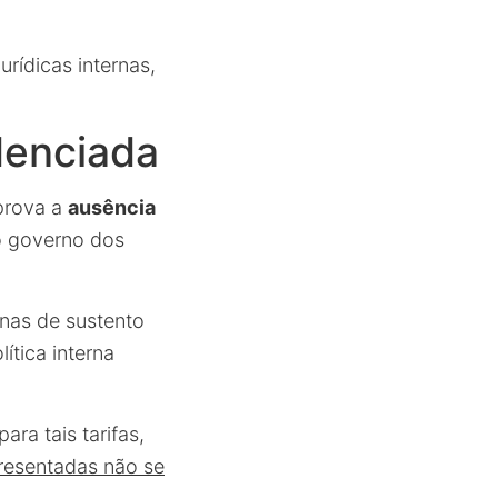
urídicas internas,
denciada
prova a
ausência
o governo dos
nas de sustento
ítica interna
ara tais tarifas,
resentadas não se