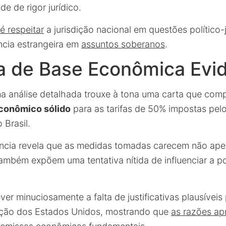
de de rigor jurídico.
é respeitar
a jurisdição nacional em questões político-j
ência estrangeira em
assuntos soberanos
.
a de Base Econômica Evi
a análise detalhada trouxe à tona uma carta que com
conômico sólido
para as tarifas de 50% impostas pel
 Brasil.
ncia revela que as medidas tomadas carecem não ape
mbém expõem uma tentativa nítida de influenciar a pol
er minuciosamente a falta de justificativas plausíveis p
ição dos Estados Unidos, mostrando que
as razões ap