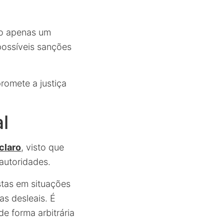
não apenas um
possíveis sanções
romete a justiça
l
claro
, visto que
autoridades.
stas em situações
s desleais. É
e forma arbitrária