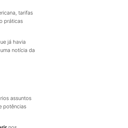
icana, tarifas
o práticas
ue já havia
 uma notícia da
rios assuntos
de potências
rir
nos