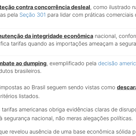
teção contra concorrência desleal
, como ilustrado 
fas pela
Seção 301
para lidar com práticas comerciais 
utenção da integridade econômica
nacional, confo
tifica tarifas quando as importações ameaçam a segur
bate ao dumping
, exemplificado pela
decisão ameri
dutos brasileiros.
 impostas ao Brasil seguem sendo vistas como
descar
térios listados.
s tarifas americanas obriga evidências claras de disr
à segurança nacional, não meras alegações políticas.
 que revelou ausência de uma base econômica sólida pa