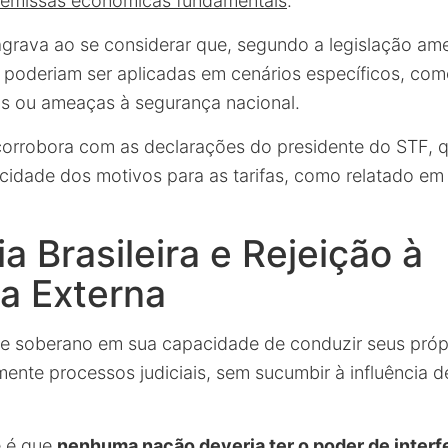
remissas econômicas fundamentais
.
agrava ao se considerar que, segundo a legislação amer
 poderiam ser aplicadas em cenários específicos, com
is ou ameaças à segurança nacional.
rrobora com as declarações do presidente do STF, q
cidade dos motivos para as tarifas, como relatado em
a Brasileira e Rejeição à
ia Externa
e soberano em sua capacidade de conduzir seus próp
mente processos judiciais, sem sucumbir à influência 
e é que
nenhuma nação deveria ter o poder de interfe