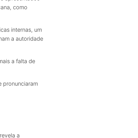
icana, como
icas internas, um
onam a autoridade
ais a falta de
se pronunciaram
revela a