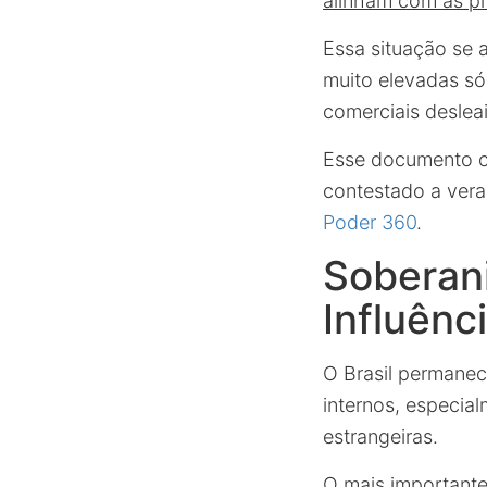
alinham com as p
Essa situação se 
muito elevadas só
comerciais deslea
Esse documento co
contestado a vera
Poder 360
.
Soberani
Influênc
O Brasil permanec
internos, especial
estrangeiras.
O mais important