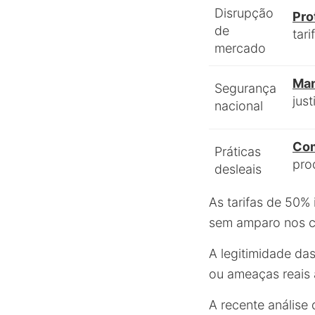
Disrupção
Pro
de
tari
mercado
Man
Segurança
jus
nacional
Com
Práticas
pro
desleais
As tarifas de 50%
sem amparo nos cri
A legitimidade da
ou ameaças reais 
A recente análise