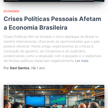
ECONOMIA
Crises Políticas Pessoais Afetam
a Economia Brasileira
Crises Políticas têm se tornado o novo destaque do Brasil no
cenário internacional, ofuscando as oportunidades que o país
poderia oferecer. Neste artigo, exploraremos as críticas à
condução do governo, ao Congresso e ao Judiciário,
evidenciando como a obsessão com o passado e a reabertura
de feridas políticas impactam negativamente
Ler mais
Por
Davi Santos
, Há
1 ano