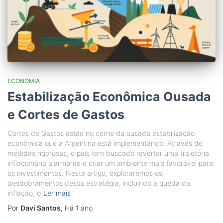
ECONOMIA
Estabilização Econômica Ousada
e Cortes de Gastos
Cortes de Gastos estão no cerne da ousada estabilização
econômica que a Argentina está implementando. Através de
medidas rigorosas, o país tem buscado reverter uma trajetória
inflacionária alarmante e criar um ambiente mais favorável para
os investimentos. Neste artigo, exploraremos os
desdobramentos dessa estratégia, incluindo a queda da
inflação, o
Ler mais
Por
Davi Santos
, Há
1 ano