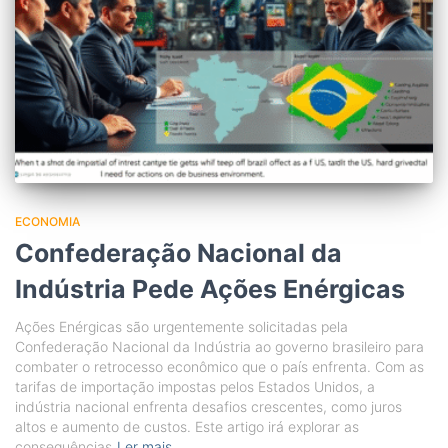
ECONOMIA
Confederação Nacional da
Indústria Pede Ações Enérgicas
Ações Enérgicas são urgentemente solicitadas pela
Confederação Nacional da Indústria ao governo brasileiro para
combater o retrocesso econômico que o país enfrenta. Com as
tarifas de importação impostas pelos Estados Unidos, a
indústria nacional enfrenta desafios crescentes, como juros
altos e aumento de custos. Este artigo irá explorar as
consequências
Ler mais