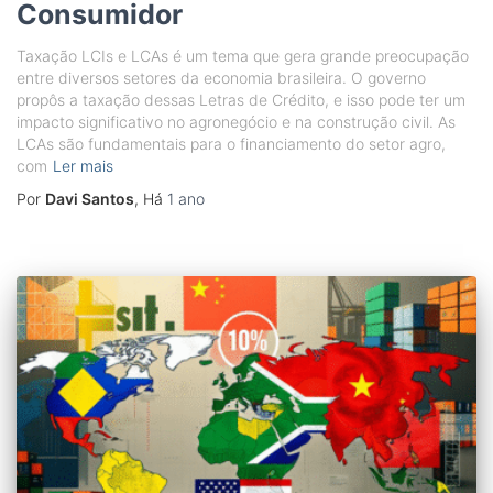
Consumidor
Taxação LCIs e LCAs é um tema que gera grande preocupação
entre diversos setores da economia brasileira. O governo
propôs a taxação dessas Letras de Crédito, e isso pode ter um
impacto significativo no agronegócio e na construção civil. As
LCAs são fundamentais para o financiamento do setor agro,
com
Ler mais
Por
Davi Santos
, Há
1 ano