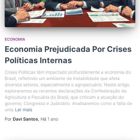
ECONOMIA
Economia Prejudicada Por Crises
Políticas Internas
Crises Políticas têm impactado profundamente a economia do
Brasil, refletindo um ambiente de instabilidade que afeta
diversos setores, especialmente o agropecuário. Neste artigo,
exploraremos as recentes declarações da Confederação da
Agricultura e Pecuária do Brasil, que criticam a atuação do
governo, Congresso e Judiciário. Analisaremos como a falta de
uma
Ler mais
Por
Davi Santos
, Há
1 ano