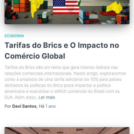
ECONOMIA
Tarifas do Brics e O Impacto no
Comércio Global
Tarifas do Brics são um tema que gera intenso debate nas
relações comerciais internacionais. Neste artigo, exploraremos
como a proposta de uma tarifa adicional de 10% para países
alinhados às políticas do Brics pode impactar a política
americana e exacerbar o déficit comercial do Brasil com os
EUA. Além disso,
Ler mais
Por
Davi Santos
, Há
1 ano