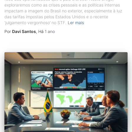
exploraremos como as crises pessoais e as políticas internas
impactam a imagem do Brasil no exterior, especialmente à luz
das tarifas impostas pelos Estados Unidos e o recente
‘julgamento vergonhoso’ no STF.
Ler mais
Por
Davi Santos
, Há
1 ano