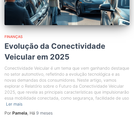
FINANÇAS
Evolução da Conectividade
Veicular em 2025
Conectividade Veicular é um tema que vem ganhando destaque
no setor automotivo, refletindo a evolução tecnológica e as
novas demandas dos consumidores. Neste artigo, vamos
explorar o Relatório sobre o Futuro da Conectividade Veicular
2025, que revela as principais características que impulsionarão
essa mobilidade conectada, como segurança, facilidade de uso
Ler mais
Por
Pamela
, Há
9 meses