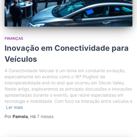
FINANÇAS
Inovação em Conectividade para
Veículos
A Conectividade Veicular é um tema em constante evolução,
especialmente em eventos como o 16º Plugfest de
interoperabilidade end-to-end que ocorreu em Silicon Valley.
Neste artigo, exploraremos as principais discussões e inovações
apresentadas durante o evento, que reúne especialistas em
tecnologia e mobilidade. Com foco na interação entre veículos e
Ler mais
Por
Pamela
, Há
7 meses