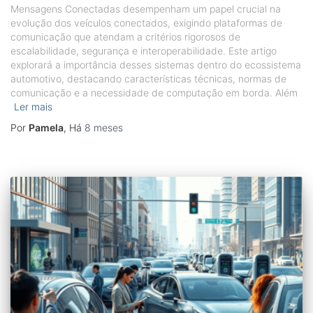
Mensagens Conectadas desempenham um papel crucial na
evolução dos veículos conectados, exigindo plataformas de
comunicação que atendam a critérios rigorosos de
escalabilidade, segurança e interoperabilidade. Este artigo
explorará a importância desses sistemas dentro do ecossistema
automotivo, destacando características técnicas, normas de
comunicação e a necessidade de computação em borda. Além
Ler mais
Por
Pamela
, Há
8 meses