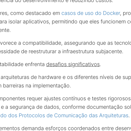
iência do desenvolvimento e reduzindo custos.
eres, como destacado em
casos de uso do Docker
, pr
ra isolar aplicativos, permitindo que eles funcionem 
ente.
avorece a compatibilidade, assegurando que as tecno
ssidade de reestruturar a infraestrutura subjacente.
rtabilidade enfrenta
desafios significativos
.
 arquiteturas de hardware e os diferentes níveis de su
m barreiras na implementação.
mponentes requer ajustes contínuos e testes rigorosos 
e e a segurança de dados, conforme documentação so
udo dos Protocolos de Comunicação das Arquiteturas
.
 elementos demanda esforços coordenados entre desen