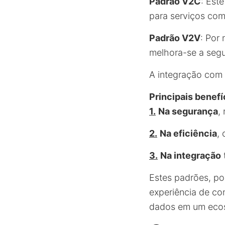
Padrão V2C
: Est
para serviços com
Padrão V2V
: Por
melhora-se a segu
A integração com
Principais benefí
1.
Na segurança
,
2.
Na eficiência
,
3.
Na integração
Estes padrões, p
experiência de co
dados em um ecos