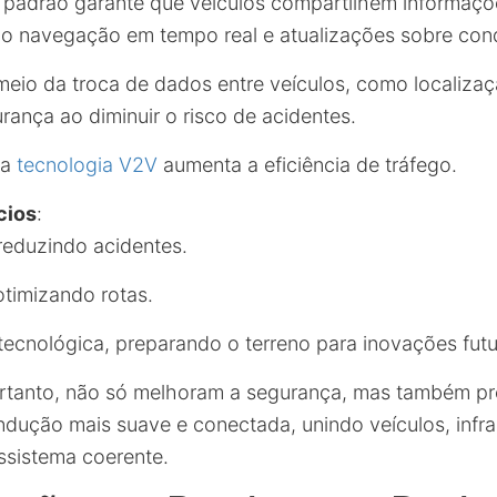
e padrão garante que veículos compartilhem informaç
o navegação em tempo real e atualizações sobre cond
 meio da troca de dados entre veículos, como localiza
rança ao diminuir o risco de acidentes.
 a
tecnologia V2V
aumenta a eficiência de tráfego.
cios
:
 reduzindo acidentes.
 otimizando rotas.
tecnológica, preparando o terreno para inovações futu
ortanto, não só melhoram a segurança, mas também 
ndução mais suave e conectada, unindo veículos, infra
sistema coerente.