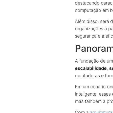
destacando caract
computação em b
Além disso, será 
organizações a pa
segurança e a efic
Panoram
A fundação de um
escalabilidade
,
s
montadoras e forn
Em um cenário ond
inteligente, esse
mas também a prot
Com a
arquitetura