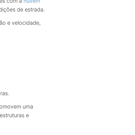
ões com a
nuvem
ições de estrada.
ção e velocidade,
ras.
promovem uma
estruturas e