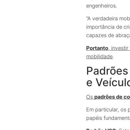
engenheiros.
“A verdadeira mobi
importância de cr
capazes de abraça
Portanto
, investi
mobilidade
.
Padrões
e Veícul
Os
padrões de c
Em particular, os
papéis fundamenta