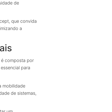
sidade de
ncept, que convida
timizando a
ais
 é composta por
 essencial para
a mobilidade
dade de sistemas,
rtar um