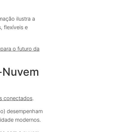
mação ilustra a
 flexíveis e
 para o futuro da
o-Nuvem
os conectados
.
ulo) desempenham
ilidade modernos.