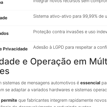
Integrar novos recursos sem comprom
pa
Sistema ativo-ativo para 99,99% de 
dade
Proteção contra invasões e uso inde
ados
Adesão à LGPD para respeitar a confi
e Privacidade
idade e Operação em Múlt
es
em sistemas de mensagens automotivos é
essencial
par
m se adaptar a variados hardwares e sistemas operac
e permite
que fabricantes integrem rapidamente novos 