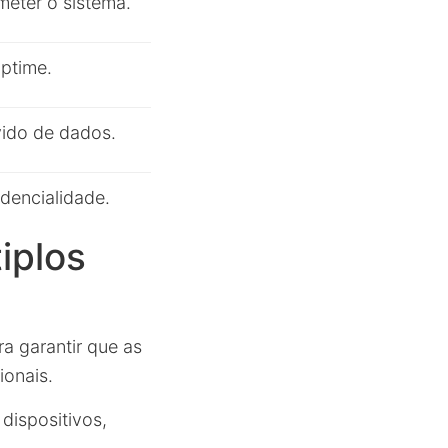
eter o sistema.
uptime.
vido de dados.
dencialidade.
iplos
a garantir que as
ionais.
dispositivos,