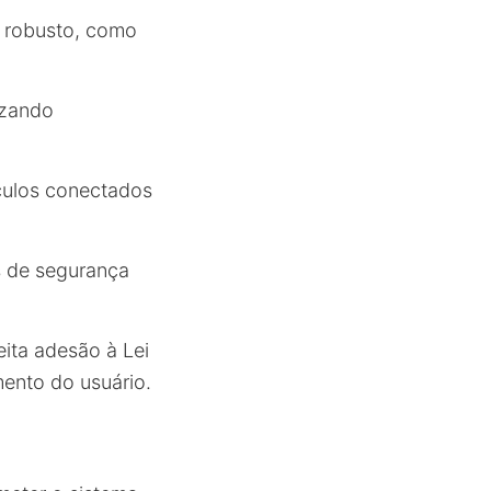
ma robusto, como
izando
ículos conectados
s de segurança
eita adesão à Lei
mento do usuário.