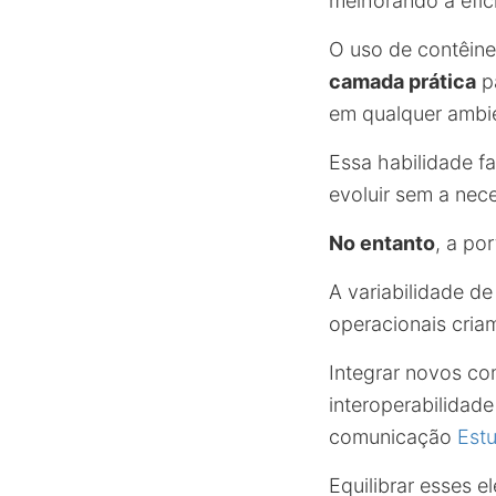
melhorando a efic
O uso de contêin
camada prática
pa
em qualquer ambi
Essa habilidade f
evoluir sem a nece
No entanto
, a po
A variabilidade de
operacionais cria
Integrar novos co
interoperabilidad
comunicação
Est
Equilibrar esses