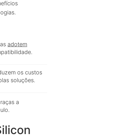
efícios
ogias.
ras
adotem
atibilidade.
eduzem os custos
las soluções.
raças a
ulo.
ilicon