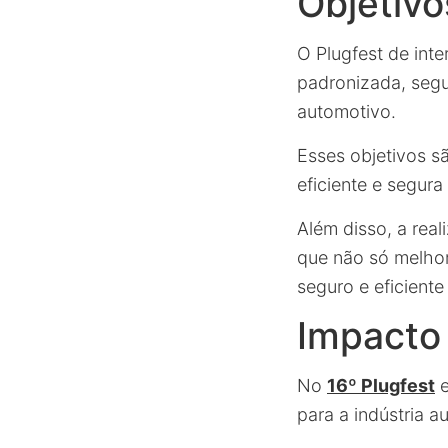
Objetivo
O Plugfest de int
padronizada, segu
automotivo.
Esses objetivos s
eficiente e segura
Além disso, a rea
que não só melhor
seguro e eficiente
Impacto 
No
16º Plugfest
e
para a indústria a