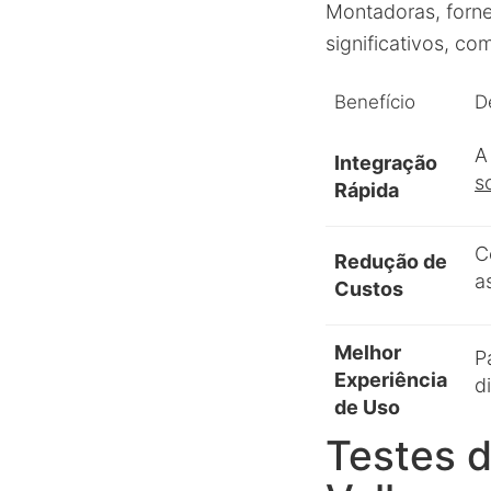
Montadoras, forne
significativos, c
Benefício
D
A
Integração
s
Rápida
C
Redução de
a
Custos
Melhor
P
Experiência
d
de Uso
Testes d