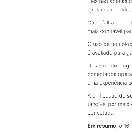
Eles não apenas d
ajudam a identific
Cada falha encont
mais confiável pa
O uso de tecnolo
é avaliado para ga
Deste modo, engen
conectados operar
uma experiência s
A unificação de
s
tangível por meio 
conectada.
Em resumo
, o 16