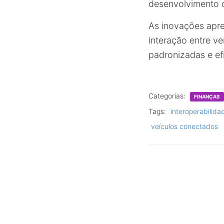
desenvolvimento d
As inovações apr
interação entre v
padronizadas e ef
Categorias:
FINANÇAS
Tags:
interoperabilida
veículos conectados