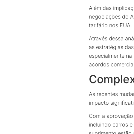
Além das implica
negociações do A
tarifário nos EUA.
Através dessa aná
as estratégias da
especialmente na e
acordos comerciai
Complex
As recentes muda
impacto significat
Com a aprovação d
incluindo carros e
suprimento estão