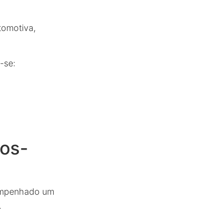
tomotiva,
m-se:
dos-
mpenhado um
.