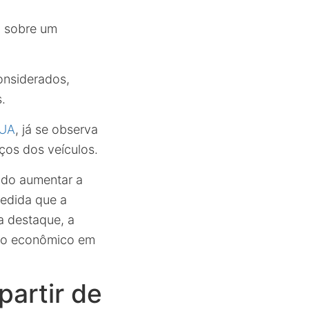
m sobre um
onsiderados,
.
EUA
, já se observa
os dos veículos.
ndo aumentar a
medida que a
a destaque, a
rio econômico em
partir de