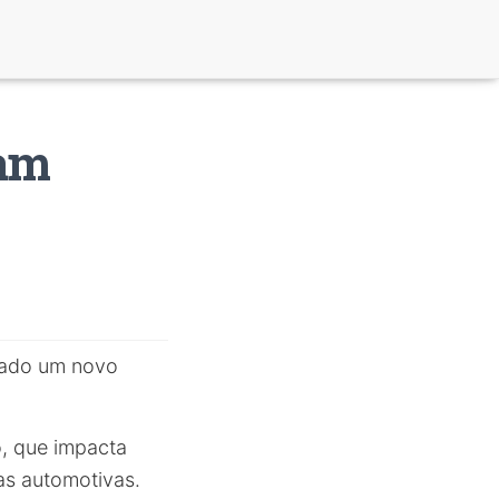
cam
erado um novo
o, que impacta
as automotivas.