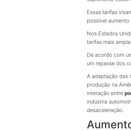
Essas tarifas vis
possível aumento 
Nos Estados Unido
tarifas mais ampl
De acordo com um
um repasse dos c
A adaptação das m
produção na Améri
interação entre
po
indústria automot
desaceleração.
Aumento 