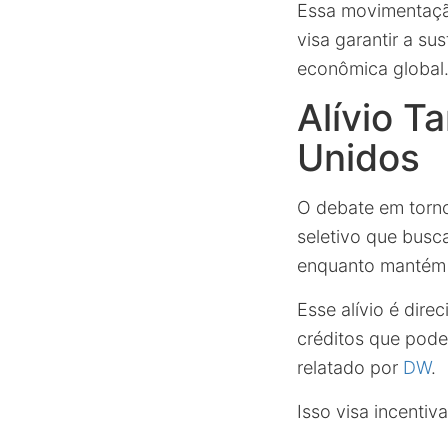
Essa movimentação
visa garantir a s
econômica global
Alívio T
Unidos
O debate em torn
seletivo que busc
enquanto mantém 
Esse alívio é dir
créditos que pode
relatado por
DW
.
Isso visa incentiv