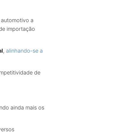
 automotivo a
 de importação
al
,
alinhando-se a
ompetitividade de
ando ainda mais os
iversos