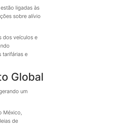
estão ligadas às
ões sobre alívio
 dos veículos e
ando
tarifárias e
o Global
 gerando um
o México,
deias de