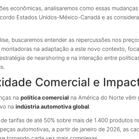
ções econômicas, analisaremos como essas mudanças 
cordo Estados Unidos-México-Canadá e as consideraç
lise, buscaremos entender as repercussões nos preços
s montadoras na adaptação a este novo contexto, foc
stratégia de nearshoring e na interação entre políticas 
s.
idade Comercial e Impact
nças na
política comercial
na América do Norte vêm
ivo na
indústria automotiva global
.
e tarifas de até 50% sobre mais de 1.400 produtos n
 peças automotivas, a partir de janeiro de 2026, as ca
 se tornando cada vez mais
complexas
.