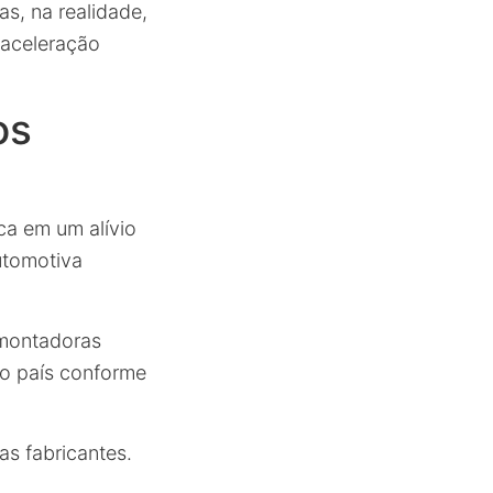
s, na realidade,
saceleração
os
ca em um alívio
utomotiva
 montadoras
no país conforme
as fabricantes.