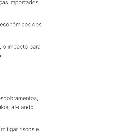
eças importados,
es econômicos dos
, o impacto para
.
desdobramentos,
ulos, afetando
mitigar riscos e