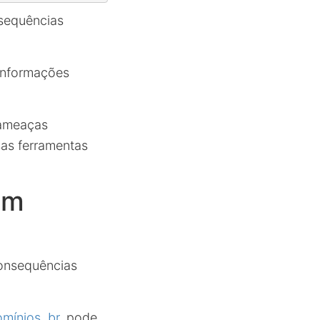
sequências
 informações
 ameaças
as ferramentas
em
consequências
mínios .br
, pode