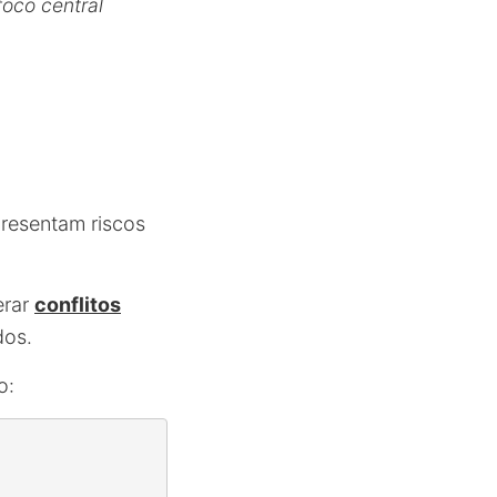
oco central
presentam riscos
erar
conflitos
dos.
o: