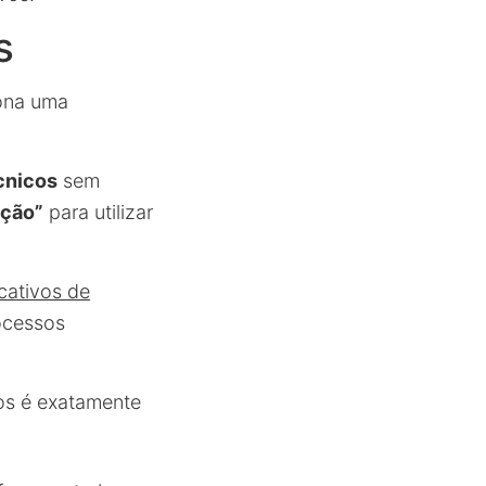
s
iona uma
cnicos
sem
ação”
para utilizar
cativos de
ocessos
dos é exatamente