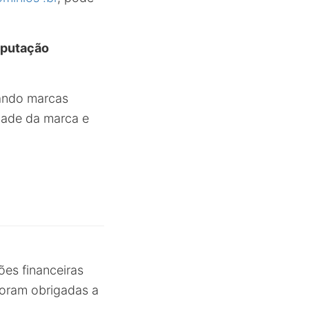
eputação
uando marcas
idade da marca e
ões financeiras
foram obrigadas a