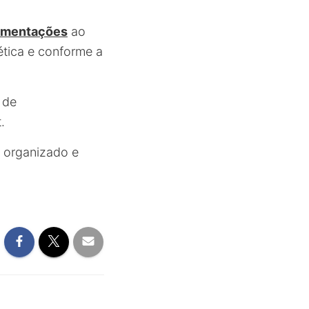
lamentações
ao
ética e conforme a
 de
.
s organizado e