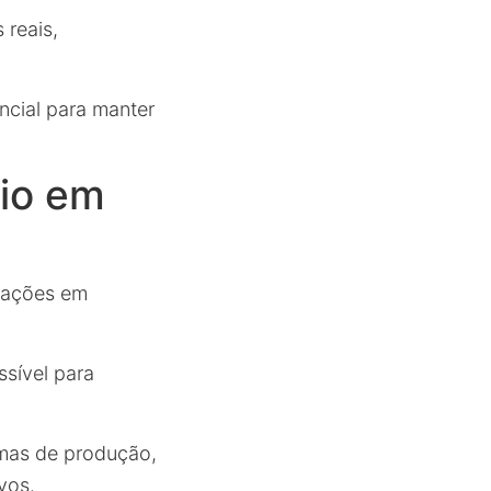
 reais,
ncial para manter
io em
trações em
ssível para
emas de produção,
vos.