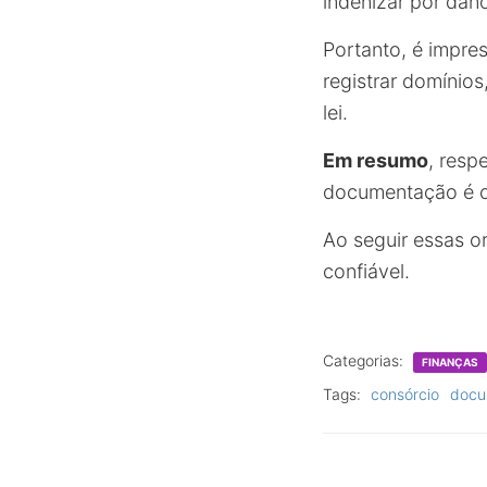
indenizar por dan
Portanto, é impre
registrar domínio
lei.
Em resumo
, resp
documentação é cru
Ao seguir essas o
confiável.
Categorias:
FINANÇAS
Tags:
consórcio
docu