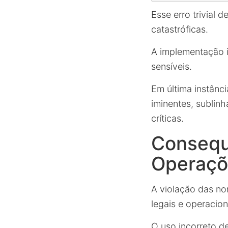
Esse erro trivia
catastróficas.
A implementação i
sensíveis.
Em última instânc
iminentes, sublin
críticas.
Consequ
Operaçõ
A violação das no
legais e operacio
O uso incorreto d