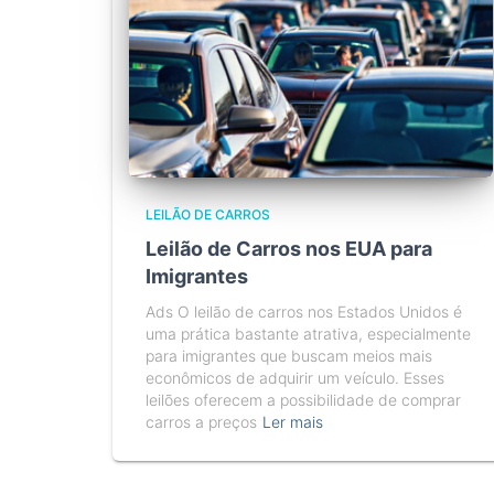
LEILÃO DE CARROS
Leilão de Carros nos EUA para
Imigrantes
Ads O leilão de carros nos Estados Unidos é
uma prática bastante atrativa, especialmente
para imigrantes que buscam meios mais
econômicos de adquirir um veículo. Esses
leilões oferecem a possibilidade de comprar
carros a preços
Ler mais