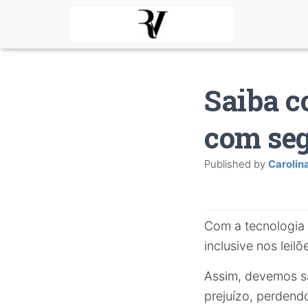
Saiba c
com se
Published by
Carolin
Com a tecnologia 
inclusive nos leilõ
Assim, devemos s
prejuízo, perdend