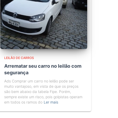
LEILÃO DE CARROS
Arrematar seu carro no leilão com
segurança
Ads Comprar um carro no leilão pode ser
muito vantajoso, em vista de que os preços
são bem abaixo da tabela Fipe. Porém,
sempre existe um risco, pois golpistas operam
em todos os ramos do
Ler mais