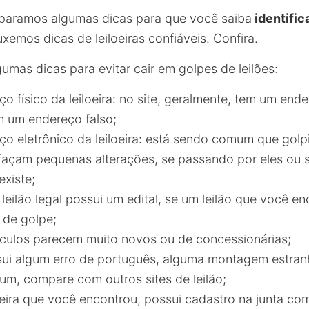
eparamos algumas dicas para que você saiba
identific
xemos dicas de leiloeiras confiáveis. Confira.
gumas dicas para evitar cair em golpes de leilões:
ço físico da leiloeira: no site, geralmente, tem um ende
m um endereço falso;
eço eletrônico da leiloeira: está sendo comum que gol
 e façam pequenas alterações, se passando por eles ou
existe;
o leilão legal possui um edital, se um leilão que você e
 de golpe;
eículos parecem muito novos ou de concessionárias;
ssui algum erro de português, alguma montagem estran
um, compare com outros sites de leilão;
loeira que você encontrou, possui cadastro na junta co