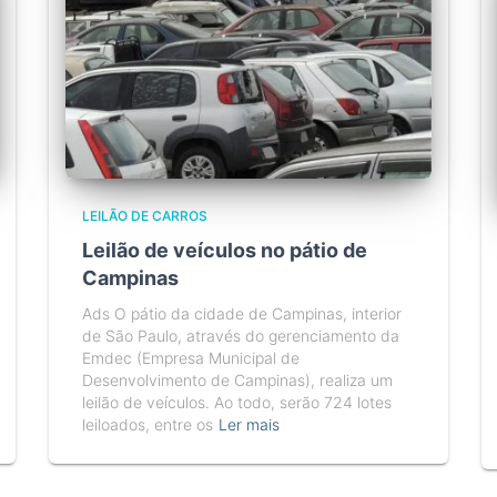
LEILÃO DE CARROS
Leilão de veículos no pátio de
Campinas
Ads O pátio da cidade de Campinas, interior
de São Paulo, através do gerenciamento da
Emdec (Empresa Municipal de
Desenvolvimento de Campinas), realiza um
leilão de veículos. Ao todo, serão 724 lotes
leiloados, entre os
Ler mais