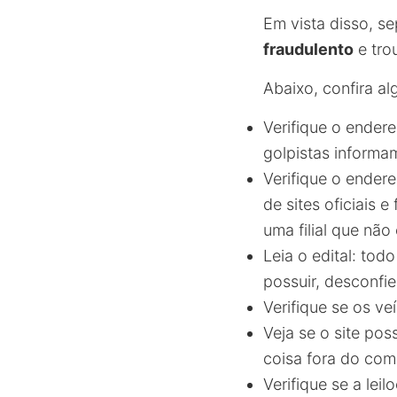
Em vista disso, s
fraudulento
e trou
Abaixo, confira al
Verifique o endere
golpistas informa
Verifique o ender
de sites oficiais
uma filial que não 
Leia o edital: tod
possuir, desconfie
Verifique se os v
Veja se o site po
coisa fora do com
Verifique se a lei