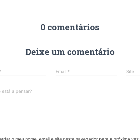
0 comentários
Deixe um comentário
*
Email
*
Site
 está a pensar?
ardar o meu nome, email e site neste navegador para a próxima vez