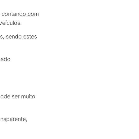
s, contando com
eículos.
es, sendo estes
çado
pode ser muito
ansparente,