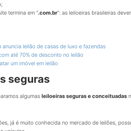
o;
ite termina em “
.com.br
“: as leiloeiras brasileiras dev
n anuncia leilão de casas de luxo e fazendas
com até 70% de desconto no leilão
tar um imóvel em leilão
as seguras
eparamos algumas
leiloeiras seguras e conceituadas
n
ilões, já é muito conhecida no mercado de leilões, pos