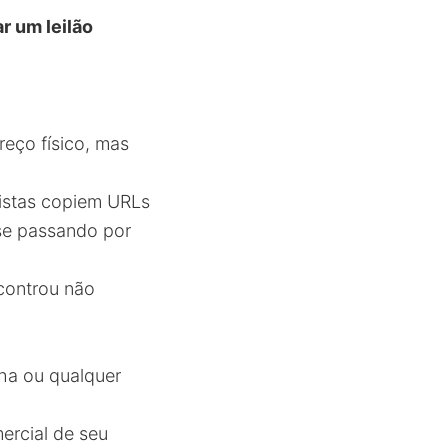
ar um leilão
reço físico, mas
pistas copiem URLs
 se passando por
ncontrou não
ha ou qualquer
mercial de seu