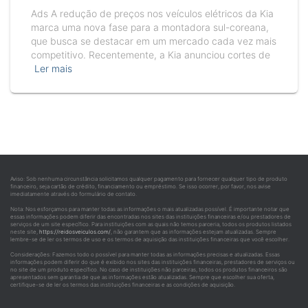
Ads A redução de preços nos veículos elétricos da Kia
marca uma nova fase para a montadora sul-coreana,
que busca se destacar em um mercado cada vez mais
competitivo. Recentemente, a Kia anunciou cortes de
Ler mais
Aviso: Sob nenhuma circunstância solicitamos qualquer pagamento para fornecer qualquer tipo de produto
financeiro, seja cartão de crédito, financiamento ou empréstimo. Se isso ocorrer, por favor, nos avise
imediatamente através do formulário de contato.
Nota: Nos esforçamos para manter todas as informações o mais atualizadas possível. É importante notar que
essas informações podem diferir das encontradas nos sites das instituições financeiras e/ou prestadores de
serviços de um site específico. Para instituições com as quais não temos parceria, todos os produtos listados
neste site,
https://reidosveiculos.com/
, não garantem que as informações estejam atualizadas. Sempre
lembre-se de ler os termos de uso e os termos de aquisição das instituições financeiras que você escolher.
Considerações: Fazemos todo o possível para manter todas as informações precisas e atualizadas. Essas
informações podem diferir do que é exibido nos sites das instituições financeiras, prestadores de serviços ou
no site de um produto específico. No caso de instituições não parceiras, todos os produtos financeiros são
apresentados sem garantia de que as informações estão atualizadas. Sempre que escolher sua oferta,
certifique-se de ler os termos das instituições financeiras e as condições de aquisição.