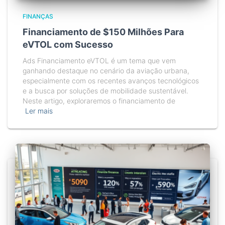
FINANÇAS
Financiamento de $150 Milhões Para
eVTOL com Sucesso
Ads Financiamento eVTOL é um tema que vem
ganhando destaque no cenário da aviação urbana,
especialmente com os recentes avanços tecnológicos
e a busca por soluções de mobilidade sustentável.
Neste artigo, exploraremos o financiamento de
Ler mais