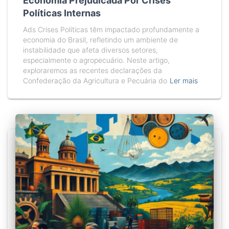
Economia Prejudicada Por Crises
Políticas Internas
Ads Crises Políticas têm impactado profundamente a
economia do Brasil, refletindo um ambiente de
instabilidade que afeta diversos setores,
especialmente o agropecuário. Neste artigo,
exploraremos as recentes declarações da
Confederação da Agricultura e Pecuária do
Ler mais