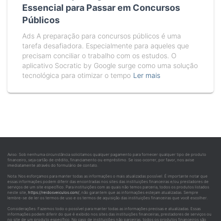
Essencial para Passar em Concursos
Públicos
Ads A preparação para concursos públicos é uma
tarefa desafiadora. Especialmente para aqueles que
precisam conciliar o trabalho com os estudos. O
aplicativo Socratic by Google surge como uma solução
tecnológica para otimizar o tempo
Ler mais
Aviso: Sob nenhuma circunstância solicitamos qualquer pagamento para fornecer qualquer tipo de produto
financeiro, seja cartão de crédito, financiamento ou empréstimo. Se isso ocorrer, por favor, nos avise
imediatamente através do formulário de contato.
Nota: Nos esforçamos para manter todas as informações o mais atualizadas possível. É importante notar que
essas informações podem diferir das encontradas nos sites das instituições financeiras e/ou prestadores de
serviços de um site específico. Para instituições com as quais não temos parceria, todos os produtos listados
neste site,
https://reidosveiculos.com/
, não garantem que as informações estejam atualizadas. Sempre
lembre-se de ler os termos de uso e os termos de aquisição das instituições financeiras que você escolher.
Considerações: Fazemos todo o possível para manter todas as informações precisas e atualizadas. Essas
informações podem diferir do que é exibido nos sites das instituições financeiras, prestadores de serviços ou
no site de um produto específico. No caso de instituições não parceiras, todos os produtos financeiros são