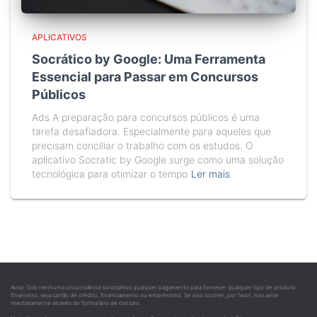
APLICATIVOS
Socrático by Google: Uma Ferramenta
Essencial para Passar em Concursos
Públicos
Ads A preparação para concursos públicos é uma
tarefa desafiadora. Especialmente para aqueles que
precisam conciliar o trabalho com os estudos. O
aplicativo Socratic by Google surge como uma solução
tecnológica para otimizar o tempo
Ler mais
Aviso: Sob nenhuma circunstância solicitamos qualquer pagamento para fornecer qualquer tipo de produto
financeiro, seja cartão de crédito, financiamento ou empréstimo. Se isso ocorrer, por favor, nos avise
imediatamente através do formulário de contato.