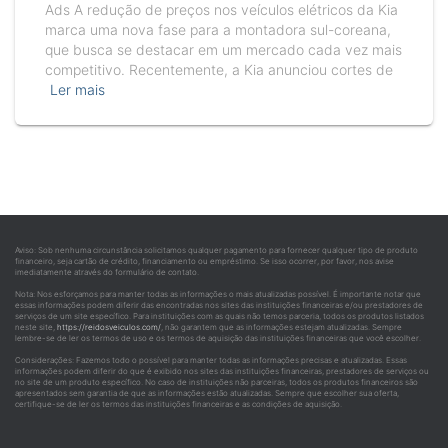
Ads A redução de preços nos veículos elétricos da Kia
marca uma nova fase para a montadora sul-coreana,
que busca se destacar em um mercado cada vez mais
competitivo. Recentemente, a Kia anunciou cortes de
Ler mais
Aviso: Sob nenhuma circunstância solicitamos qualquer pagamento para fornecer qualquer tipo de produto
financeiro, seja cartão de crédito, financiamento ou empréstimo. Se isso ocorrer, por favor, nos avise
imediatamente através do formulário de contato.
Nota: Nos esforçamos para manter todas as informações o mais atualizadas possível. É importante notar que
essas informações podem diferir das encontradas nos sites das instituições financeiras e/ou prestadores de
serviços de um site específico. Para instituições com as quais não temos parceria, todos os produtos listados
neste site,
https://reidosveiculos.com/
, não garantem que as informações estejam atualizadas. Sempre
lembre-se de ler os termos de uso e os termos de aquisição das instituições financeiras que você escolher.
Considerações: Fazemos todo o possível para manter todas as informações precisas e atualizadas. Essas
informações podem diferir do que é exibido nos sites das instituições financeiras, prestadores de serviços ou
no site de um produto específico. No caso de instituições não parceiras, todos os produtos financeiros são
apresentados sem garantia de que as informações estão atualizadas. Sempre que escolher sua oferta,
certifique-se de ler os termos das instituições financeiras e as condições de aquisição.