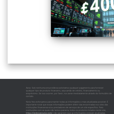
Aviso: Sob nenhuma circunstância solicitamos qualquer pagamento para fornecer
qualquer tipo de produto financeiro, seja cartão de crédito, financiamento ou
empréstimo. Se isso ocorrer, por favor, nos avise imediatamente através do formulário de
contato.
Nota: Nos esforçamos para manter todas as informações o mais atualizadas possível. É
importante notar que essas informações podem diferir das encontradas nos sites das
instituições financeiras e/ou prestadores de serviços de um site específico. Para
instituições com as quais não temos parceria, todos os produtos listados neste site,
https://reidosveiculos.com/
, não garantem que as informações estejam atualizadas.