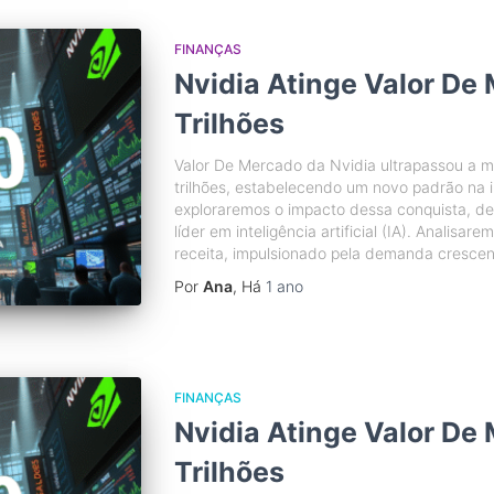
FINANÇAS
Nvidia Atinge Valor De
Trilhões
Valor De Mercado da Nvidia ultrapassou a 
trilhões, estabelecendo um novo padrão na in
exploraremos o impacto dessa conquista, d
líder em inteligência artificial (IA). Analisar
receita, impulsionado pela demanda crescen
Por
Ana
, Há
1 ano
FINANÇAS
Nvidia Atinge Valor De
Trilhões