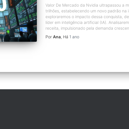
Valor De Mercado da Nvidia ultrapassou a 
trilhões, estabelecendo um novo padrão na in
exploraremos o impacto dessa conquista, d
líder em inteligência artificial (IA). Analisar
receita, impulsionado pela demanda crescen
Por
Ana
, Há
1 ano