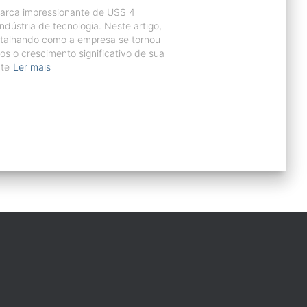
marca impressionante de US$ 4
dústria de tecnologia. Neste artigo,
etalhando como a empresa se tornou
emos o crescimento significativo de sua
te
Ler mais