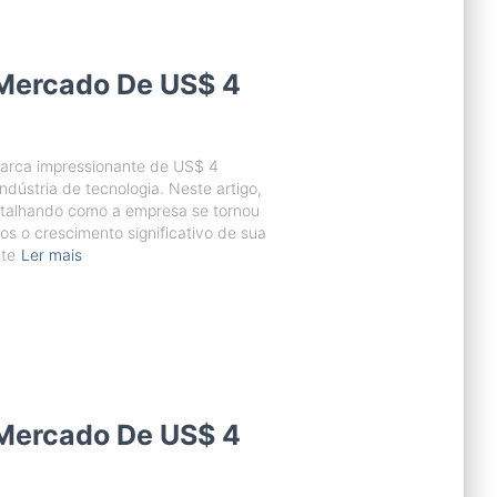
 Mercado De US$ 4
marca impressionante de US$ 4
dústria de tecnologia. Neste artigo,
etalhando como a empresa se tornou
emos o crescimento significativo de sua
te
Ler mais
 Mercado De US$ 4