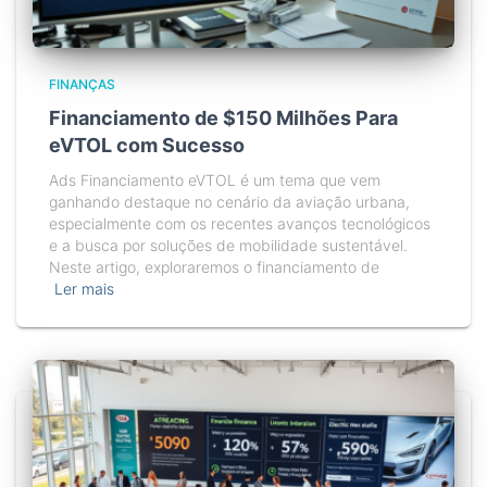
FINANÇAS
Financiamento de $150 Milhões Para
eVTOL com Sucesso
Ads Financiamento eVTOL é um tema que vem
ganhando destaque no cenário da aviação urbana,
especialmente com os recentes avanços tecnológicos
e a busca por soluções de mobilidade sustentável.
Neste artigo, exploraremos o financiamento de
Ler mais