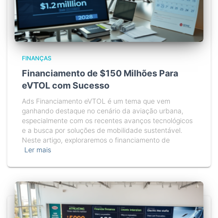
FINANÇAS
Financiamento de $150 Milhões Para
eVTOL com Sucesso
Ads Financiamento eVTOL é um tema que vem
ganhando destaque no cenário da aviação urbana,
especialmente com os recentes avanços tecnológicos
e a busca por soluções de mobilidade sustentável.
Neste artigo, exploraremos o financiamento de
Ler mais