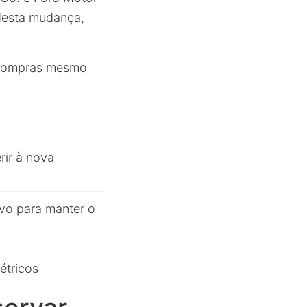
desta mudança,
s compras mesmo
rir à nova
ivo para manter o
étricos