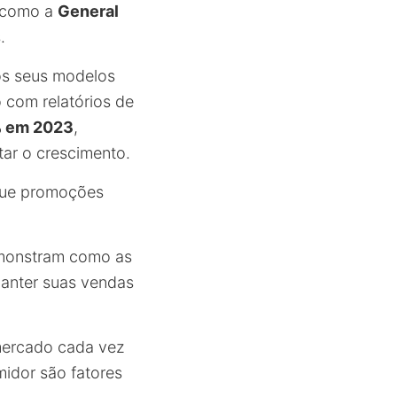
s como a
General
.
os seus modelos
o com relatórios de
% em 2023
,
tar o crescimento.
 que promoções
emonstram como as
anter suas vendas
 mercado cada vez
midor são fatores