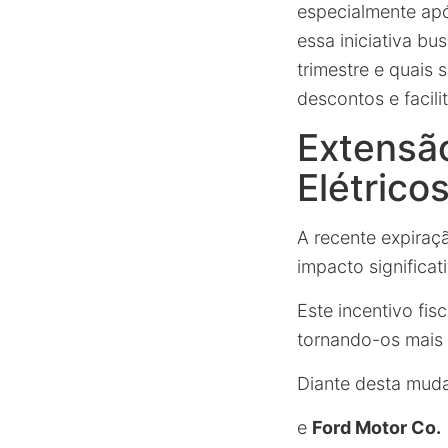
especialmente apó
essa iniciativa bu
trimestre e quais
descontos e facili
Extensã
Elétrico
A recente expira
impacto significa
Este incentivo fis
tornando-os mais 
Diante desta mud
e
Ford Motor Co.