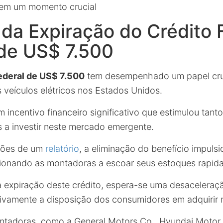
s em um momento crucial
da Expiração do Crédito F
 de US$ 7.500
federal de US$ 7.500
tem desempenhado um papel cru
 veículos elétricos nos Estados Unidos.
 incentivo financeiro significativo que estimulou tan
s a investir neste mercado emergente.
ções de um
relatório
, a eliminação do benefício impul
ionando as montadoras a escoar seus estoques rapid
 expiração deste crédito, espera-se uma desaceleraç
vamente a disposição dos consumidores em adquirir 
ntadoras, como a General Motors Co., Hyundai Motor