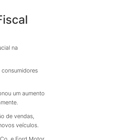
iscal
cial na
to consumidores
sionou um aumento
amente.
ão de vendas,
novos veículos.
 Co. e Ford Motor