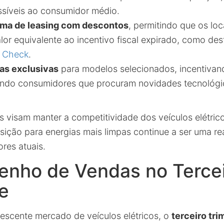
ssíveis ao consumidor médio.
ma de leasing com descontos
, permitindo que os lo
lor equivalente ao incentivo fiscal expirado, como de
 Check
.
tas exclusivas
para modelos selecionados, incentivan
indo consumidores que procuram novidades tecnológi
s visam manter a competitividade dos veículos elétri
nsição para energias mais limpas continue a ser uma re
res atuais.
nho de Vendas no Terce
e
escente mercado de veículos elétricos, o
terceiro tri