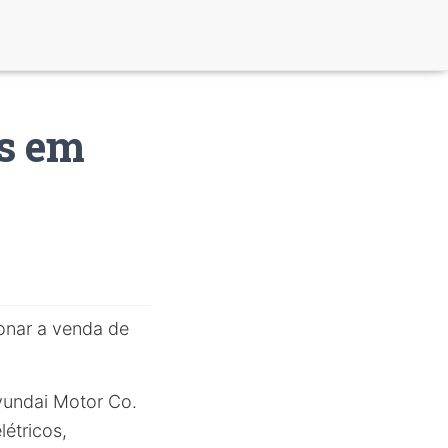
s em
onar a venda de
yundai Motor Co.
étricos,