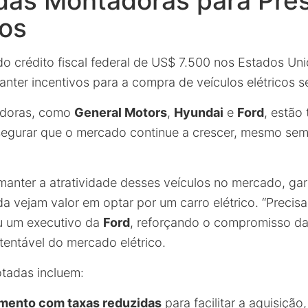
das Montadoras para Pre
os
o crédito fiscal federal de US$ 7.500 nos Estados Uni
ter incentivos para a compra de veículos elétricos se 
adoras, como
General Motors
,
Hyundai
e
Ford
, estão
segurar que o mercado continue a crescer, mesmo sem
manter a atratividade desses veículos no mercado, ga
a vejam valor em optar por um carro elétrico. “Precis
u um executivo da
Ford
, reforçando o compromisso d
tentável do mercado elétrico.
otadas incluem:
amento com taxas reduzidas
para facilitar a aquisição