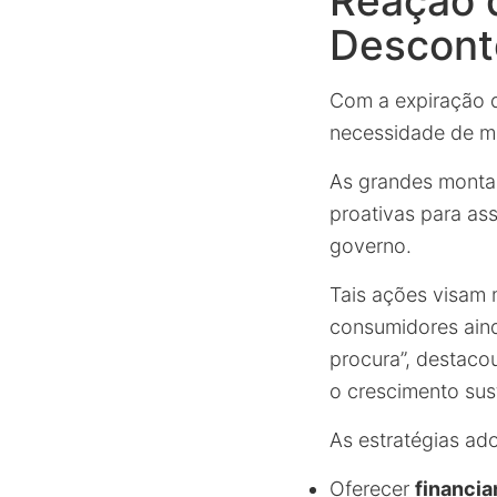
Reação 
Descont
Com a expiração d
necessidade de man
As grandes mont
proativas para as
governo.
Tais ações visam 
consumidores aind
procura”, destaco
o crescimento sus
As estratégias ad
Oferecer
financi