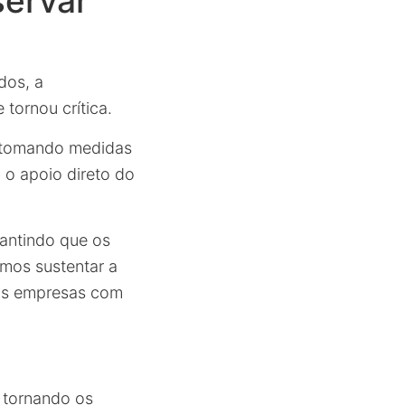
servar
dos, a
tornou crítica.
 tomando medidas
 o apoio direto do
rantindo que os
amos sustentar a
as empresas com
, tornando os