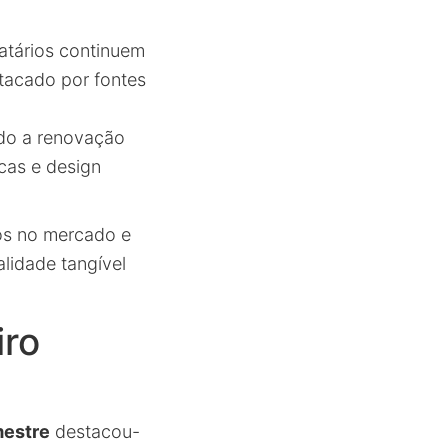
catários continuem
stacado por fontes
do a renovação
cas e design
cos no mercado e
alidade tangível
iro
mestre
destacou-