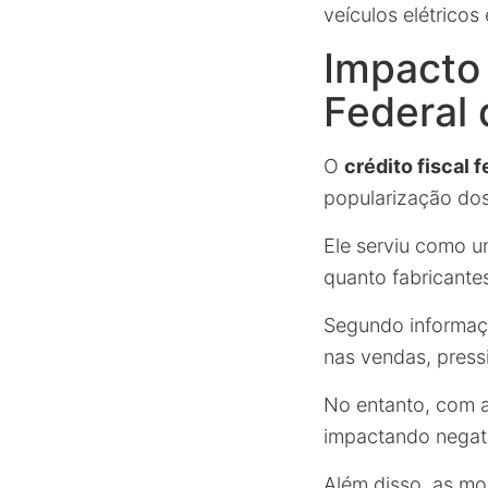
veículos elétrico
Impacto 
Federal
O
crédito fiscal 
popularização dos
Ele serviu como um
quanto fabricante
Segundo informa
nas vendas, press
No entanto, com a
impactando negati
Além disso, as mo