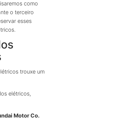
alisaremos como
nte o terceiro
eservar esses
tricos.
los
s
létricos trouxe um
os elétricos,
ndai Motor Co.