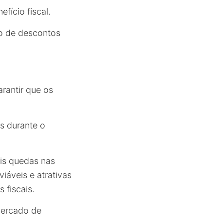
fício fiscal.
ão de descontos
rantir que os
s durante o
is quedas nas
áveis e atrativas
 fiscais.
mercado de