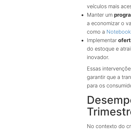
veículos mais ace
Manter um
progra
a economizar o va
como a
Notebook
Implementar
ofer
do estoque e atra
inovador.
Essas intervençõe
garantir que a tra
para os consumido
Desempe
Trimestr
No contexto do cr